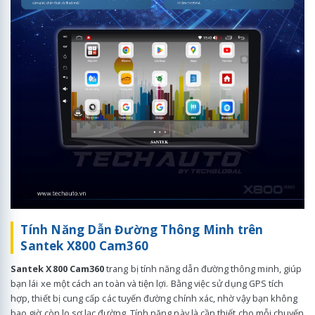
Tính Năng Dẫn Đường Thông Minh trên
Santek X800 Cam360
Santek X800 Cam360
trang bị tính năng dẫn đường thông minh, giúp
bạn lái xe một cách an toàn và tiện lợi. Bằng việc sử dụng GPS tích
hợp, thiết bị cung cấp các tuyến đường chính xác, nhờ vậy bạn không
bao giờ còn lo sợ lạc đường. Tính năng này là cần thiết cho mỗi chuyến