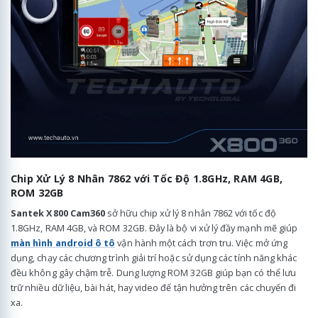
Chip Xử Lý 8 Nhân 7862 với Tốc Độ 1.8GHz, RAM 4GB,
ROM 32GB
Santek X800 Cam360
sở hữu chip xử lý 8 nhân 7862 với tốc độ
1.8GHz, RAM 4GB, và ROM 32GB. Đây là bộ vi xử lý đầy mạnh mẽ giúp
màn hình android ô tô
vận hành một cách trơn tru. Việc mở ứng
dụng, chạy các chương trình giải trí hoặc sử dụng các tính năng khác
đều không gây chậm trễ. Dung lượng ROM 32GB giúp bạn có thể lưu
trữ nhiều dữ liệu, bài hát, hay video để tận hưởng trên các chuyến đi
xa.