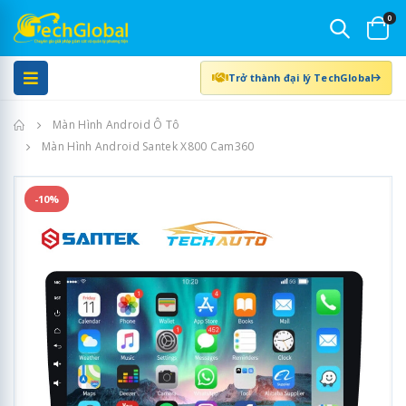
0
Trở thành đại lý TechGlobal
Trang chủ
Màn Hình Android Ô Tô
Màn Hình Android Santek X800 Cam360
-10%