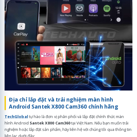
Địa chỉ lắp đặt và trải nghiệm màn hình
Android Santek X800 Cam360 chính hãng
TechGlobal
tự hào là đơn vị phân phối và lắp đặt chính thức màn
hình Android
Santek X800 Cam360
tại Việt Nam. Nếu bạn muốn trải
nghiệm hoặc lắp đặt sản phẩm, hãy liên hệ với chúng tôi qua thông tin
liên lạc dưới đây: