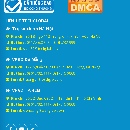
LIÊN HỆ TECHGLOBAL
Trụ sở chính Hà Nội
Địa chỉ:
Số 18, ngõ 112 Trung Kính, P. Yên Hòa, Hà Nội.
Hotline:
0917.46.0808
-
0901.732.999
Email:
sam89@techglobal.vn
VPGD Đà Nẵng
Địa chỉ:
127 Nguyễn Hữu Dật, P. Hòa Cường, Đà Nẵng
Hotline:
0901.732.999
-
0917.46.0808
Email:
truongbn@techglobal.vn
VPGD TP.HCM
Địa chỉ:
Số 52, Bàu Cát 2, P. Tân Bình, TP. Hồ Chí Minh
Hotline:
0901.732.999
-
0917.46.0808
Email:
dohoang@techglobal.vn