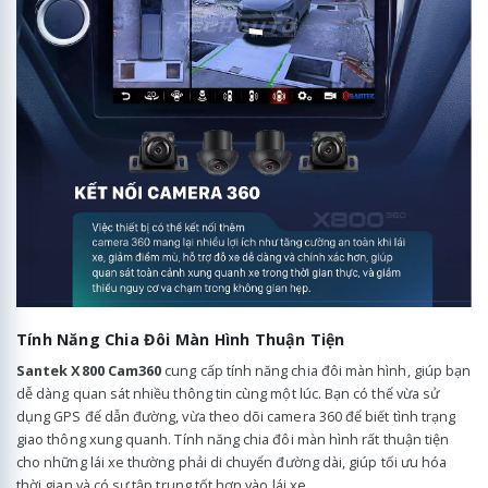
Tính Năng Chia Đôi Màn Hình Thuận Tiện
Santek X800 Cam360
cung cấp tính năng chia đôi màn hình, giúp bạn
dễ dàng quan sát nhiều thông tin cùng một lúc. Bạn có thể vừa sử
dụng GPS để dẫn đường, vừa theo dõi camera 360 để biết tình trạng
giao thông xung quanh. Tính năng chia đôi màn hình rất thuận tiện
cho những lái xe thường phải di chuyển đường dài, giúp tối ưu hóa
thời gian và có sự tập trung tốt hơn vào lái xe.