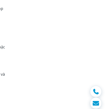
ộp
oặc
 và