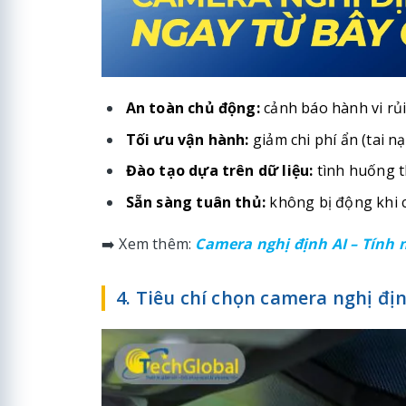
An toàn chủ động:
cảnh báo hành vi rủi
Tối ưu vận hành:
giảm chi phí ẩn (tai nạ
Đào tạo dựa trên dữ liệu:
tình huống t
Sẵn sàng tuân thủ:
không bị động khi c
➡️ Xem thêm:
Camera nghị định AI – Tính n
4. Tiêu chí chọn camera nghị đị