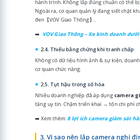
hành trình. Không lắp đúng chuẩn có thể bị 
Ngoài ra, cơ quan quản lý đang siết chặt k
đen【VOV Giao Thông】.
➡️
VOV Giao Thông – Xe kinh doanh dưới 
2.4. Thiếu bằng chứng khi tranh chấp
Không có dữ liệu hình ảnh & sự kiện, doanh
cơ quan chức năng.
2.5. Tụt hậu trong số hóa
Nhiều doanh nghiệp đã áp dụng
camera gi
tăng uy tín. Chậm triển khai → tốn chi phí 
➡️ Xem thêm:
8 lợi ích camera giám sát h
3. Vì sao nên lắp camera nghị đị