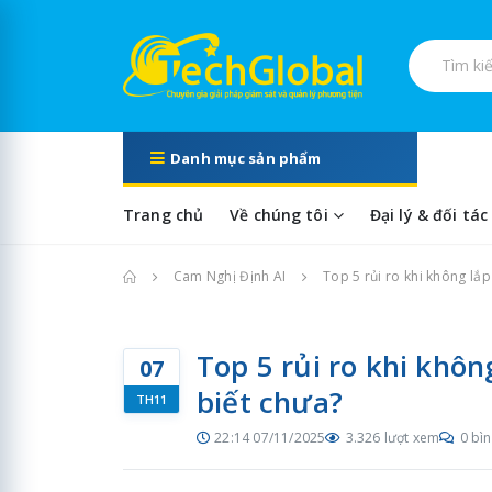
Tìm kiếm s
Danh mục sản phẩm
Trang chủ
Về chúng tôi
Đại lý & đối tác
Trang chủ
Cam Nghị Định AI
Top 5 rủi ro khi không lắp
Top 5 rủi ro khi khôn
07
biết chưa?
TH11
22:14 07/11/2025
3.326 lượt xem
0 bìn