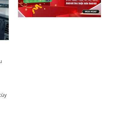
u
tùy