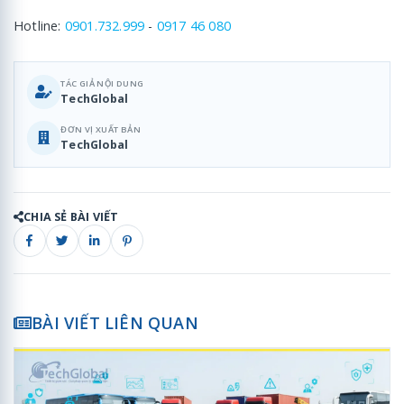
Hotline:
0901.732.999
-
0917 46 080
TÁC GIẢ NỘI DUNG
TechGlobal
ĐƠN VỊ XUẤT BẢN
TechGlobal
CHIA SẺ BÀI VIẾT
BÀI VIẾT LIÊN QUAN