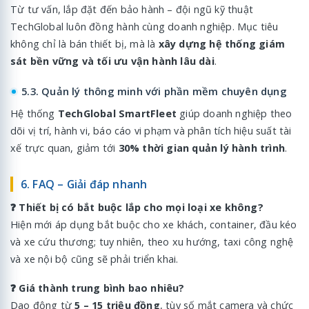
Từ tư vấn, lắp đặt đến bảo hành – đội ngũ kỹ thuật
TechGlobal luôn đồng hành cùng doanh nghiệp. Mục tiêu
không chỉ là bán thiết bị, mà là
xây dựng hệ thống giám
sát bền vững và tối ưu vận hành lâu dài
.
5.3. Quản lý thông minh với phần mềm chuyên dụng
Hệ thống
TechGlobal SmartFleet
giúp doanh nghiệp theo
dõi vị trí, hành vi, báo cáo vi phạm và phân tích hiệu suất tài
xế trực quan, giảm tới
30% thời gian quản lý hành trình
.
6. FAQ – Giải đáp nhanh
❓ Thiết bị có bắt buộc lắp cho mọi loại xe không?
Hiện mới áp dụng bắt buộc cho xe khách, container, đầu kéo
và xe cứu thương; tuy nhiên, theo xu hướng, taxi công nghệ
và xe nội bộ cũng sẽ phải triển khai.
❓ Giá thành trung bình bao nhiêu?
Dao động từ
5 – 15 triệu đồng
, tùy số mắt camera và chức