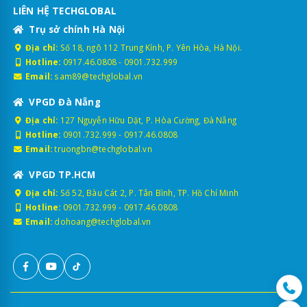
LIÊN HỆ TECHGLOBAL
Trụ sở chính Hà Nội
Địa chỉ:
Số 18, ngõ 112 Trung Kính, P. Yên Hòa, Hà Nội.
Hotline:
0917.46.0808
-
0901.732.999
Email:
sam89@techglobal.vn
VPGD Đà Nẵng
Địa chỉ:
127 Nguyễn Hữu Dật, P. Hòa Cường, Đà Nẵng
Hotline:
0901.732.999
-
0917.46.0808
Email:
truongbn@techglobal.vn
VPGD TP.HCM
Địa chỉ:
Số 52, Bàu Cát 2, P. Tân Bình, TP. Hồ Chí Minh
Hotline:
0901.732.999
-
0917.46.0808
Email:
dohoang@techglobal.vn