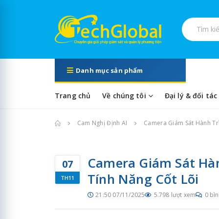
Tìm kiếm s
Danh mục sản phẩm
Trang chủ
Về chúng tôi
Đại lý & đối tác
Trang chủ
Cam Nghị Định AI
Camera Giám Sát Hành Trì
Camera Giám Sát Hàn
07
Tính Năng Cốt Lõi
TH11
21:50 07/11/2025
5.798 lượt xem
0 bìn