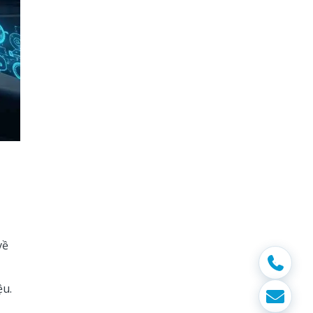
về
ệu.