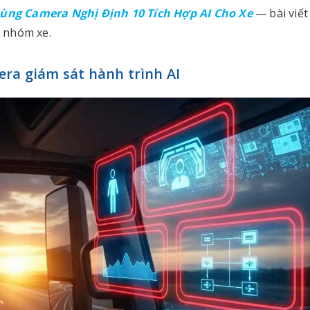
 Dùng Camera Nghị Định 10 Tích Hợp AI Cho Xe
— bài viết
g nhóm xe.
era giám sát hành trình AI