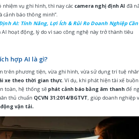
 nhiệm vụ ghi hình, thì nay các
camera nghị định AI
đã n
và cảnh báo thông minh”.
ịnh AI: Tính Năng, Lợi Ích & Rủi Ro Doanh Nghiệp Cần
 AI hoạt động, lý do vì sao công nghệ này trở thành tiêu
ch hợp AI là gì?
ắn trên phương tiện, vừa ghi hình, vừa sử dụng trí tuệ nhâ
ái xe theo thời gian thực
. Ví dụ, khi phát hiện tài xế buồn
an toàn, hệ thống sẽ
phát cảnh báo bằng âm thanh
để n
 tuân thủ chuẩn
QCVN 31:2014/BGTVT
, giúp doanh nghiệp 
động vận tải.