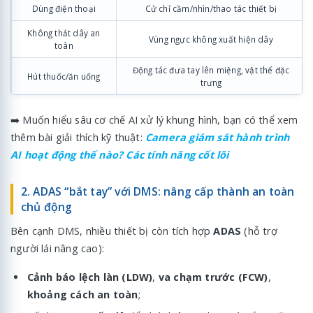
Dùng điện thoại
Cử chỉ cầm/nhìn/thao tác thiết bị
Không thắt dây an
Vùng ngực không xuất hiện dây
toàn
Động tác đưa tay lên miệng, vật thể đặc
Hút thuốc/ăn uống
trưng
➡️ Muốn hiểu sâu cơ chế AI xử lý khung hình, bạn có thể xem
thêm bài giải thích kỹ thuật:
Camera giám sát hành trình
AI hoạt động thế nào? Các tính năng cốt lõi
2. ADAS “bắt tay” với DMS: nâng cấp thành an toàn
chủ động
Bên cạnh DMS, nhiều thiết bị còn tích hợp
ADAS
(hỗ trợ
người lái nâng cao):
Cảnh báo lệch làn (LDW)
,
va chạm trước (FCW)
,
khoảng cách an toàn
;