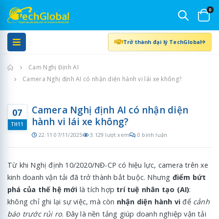
0
Trở thành đại lý TechGlobal
Trang chủ
Cam Nghị Định AI
Camera Nghị định AI có nhận diện hành vi lái xe không?
Camera Nghị định AI có nhận diện
07
hành vi lái xe không?
TH11
22:11 07/11/2025
3.129 lượt xem
0 bình luận
Từ khi Nghị định 10/2020/NĐ-CP có hiệu lực, camera trên xe
kinh doanh vận tải đã trở thành bắt buộc. Nhưng
điểm bứt
phá của thế hệ mới
là tích hợp
trí tuệ nhân tạo (AI)
:
không chỉ ghi lại sự việc, mà còn
nhận diện hành vi
để
cảnh
báo trước rủi ro
. Đây là nền tảng giúp doanh nghiệp vận tải