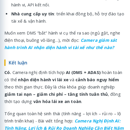
hành vi, API kết nối.
Nhà cung cấp uy tín
: triển khai đồng bộ, hỗ trợ đào tạo
tài xế & vận hành.
Muốn xem DMS “bắt” hành vi cụ thể ra sao (ngủ gật, nghe
điện thoại, buông vô-lăng…), mời đọc:
Camera giám sát
hành trình AI nhận diện hành vi tài xế như thế nào?
Kết luận
Có.
Camera nghị định tích hợp
AI (DMS + ADAS)
hoàn toàn
có thể
nhận diện hành vi lái xe
và
cảnh báo nguy hiểm
theo thời gian thực. Đây là chìa khóa giúp doanh nghiệp
giảm tai nạn – giảm chi phí – tăng tính tuân thủ
, đồng
thời tạo dựng
văn hóa lái xe an toàn
.
Tổng quan toàn hệ sinh thái (tính năng – lợi ích – rủi ro – lộ
trình triển khai) - Bài viết tổng hợp:
Camera Nghị Định AI:
Tính Năng, Lợi Ích & Rủi Ro Doanh Nghiệp Cần Biết Năm