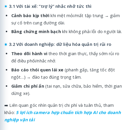
3.1 Với tài xế: “trợ lý” nhắc nhở tức thì
Cảnh báo kịp thời
khi mệt mỏi/mất tập trung → giảm
sự cố trên cung đường dài.
Bằng chứng minh bạch
khi không phải lỗi do người lái.
3.2 Với doanh nghiệp: dữ liệu hóa quản trị rủi ro
Theo dõi hành vi
theo thời gian thực, thấy sớm rủi ro
để điều phối/nhắc nhở.
Báo cáo thói quen lái xe
(phanh gấp, tăng tốc đột
ngột…) → đào tạo đúng trọng tâm.
Giảm chi phí ẩn
(tai nạn, sửa chữa, bảo hiểm, thời gian
dừng xe).
➡️ Liên quan góc nhìn quản trị chi phí và tuân thủ, tham
khảo:
5 lợi ích camera hợp chuẩn tích hợp AI cho doanh
nghiệp vận tải