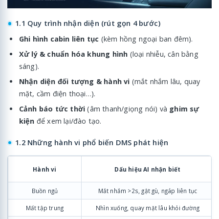
1.1 Quy trình nhận diện (rút gọn 4 bước)
Ghi hình cabin liên tục
(kèm hồng ngoại ban đêm).
Xử lý & chuẩn hóa khung hình
(loại nhiễu, cân bằng
sáng).
Nhận diện đối tượng & hành vi
(mắt nhắm lâu, quay
mặt, cầm điện thoại…).
Cảnh báo tức thời
(âm thanh/giọng nói) và
ghim sự
kiện
để xem lại/đào tạo.
1.2 Những hành vi phổ biến DMS phát hiện
Hành vi
Dấu hiệu AI nhận biết
Buồn ngủ
Mắt nhắm >2s, gật gù, ngáp liên tục
Mất tập trung
Nhìn xuống, quay mặt lâu khỏi đường