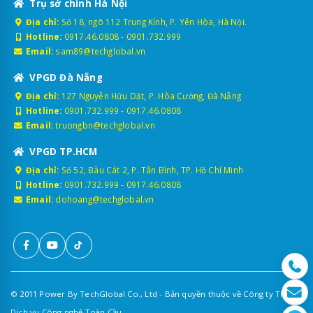
Trụ sở chính Hà Nội
Địa chỉ:
Số 18, ngõ 112 Trung Kính, P. Yên Hòa, Hà Nội.
Hotline:
0917.46.0808
-
0901.732.999
Email:
sam89@techglobal.vn
VPGD Đà Nẵng
Địa chỉ:
127 Nguyễn Hữu Dật, P. Hòa Cường, Đà Nẵng
Hotline:
0901.732.999
-
0917.46.0808
Email:
truongbn@techglobal.vn
VPGD TP.HCM
Địa chỉ:
Số 52, Bàu Cát 2, P. Tân Bình, TP. Hồ Chí Minh
Hotline:
0901.732.999
-
0917.46.0808
Email:
dohoang@techglobal.vn
© 2011 Power By TechGlobal Co., Ltd - Bản quyền thuộc về Công ty TNHH
Dịch vụ Công nghệ Toàn Cầu