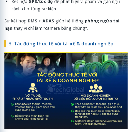
Kết hợp
GPS/tốc độ
để phát hiện vi phạm và gắn ngữ
cảnh cho từng sự kiện.
Sự kết hợp
DMS + ADAS
giúp hệ thống
phòng ngừa tai
nạn
thay vì chỉ làm “camera bằng chứng”.
3. Tác động thực tế với tài xế & doanh nghiệp