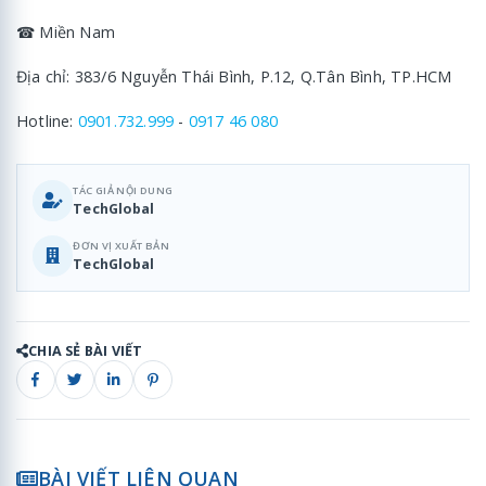
☎ Miền Nam
Địa chỉ: 383/6 Nguyễn Thái Bình, P.12, Q.Tân Bình, TP.HCM
Hotline:
0901.732.999
-
0917 46 080
TÁC GIẢ NỘI DUNG
TechGlobal
ĐƠN VỊ XUẤT BẢN
TechGlobal
CHIA SẺ BÀI VIẾT
BÀI VIẾT LIÊN QUAN