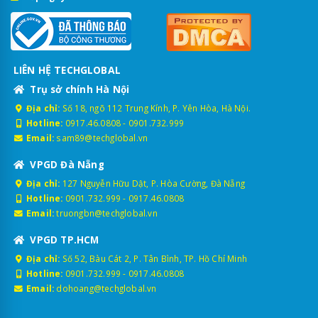
LIÊN HỆ TECHGLOBAL
Trụ sở chính Hà Nội
Địa chỉ:
Số 18, ngõ 112 Trung Kính, P. Yên Hòa, Hà Nội.
Hotline:
0917.46.0808
-
0901.732.999
Email:
sam89@techglobal.vn
VPGD Đà Nẵng
Địa chỉ:
127 Nguyễn Hữu Dật, P. Hòa Cường, Đà Nẵng
Hotline:
0901.732.999
-
0917.46.0808
Email:
truongbn@techglobal.vn
VPGD TP.HCM
Địa chỉ:
Số 52, Bàu Cát 2, P. Tân Bình, TP. Hồ Chí Minh
Hotline:
0901.732.999
-
0917.46.0808
Email:
dohoang@techglobal.vn