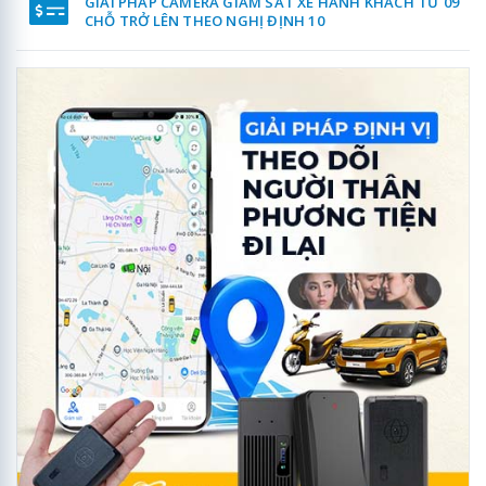
GIẢI PHÁP CAMERA GIÁM SÁT XE HÀNH KHÁCH TỪ 09
CHỖ TRỞ LÊN THEO NGHỊ ĐỊNH 10