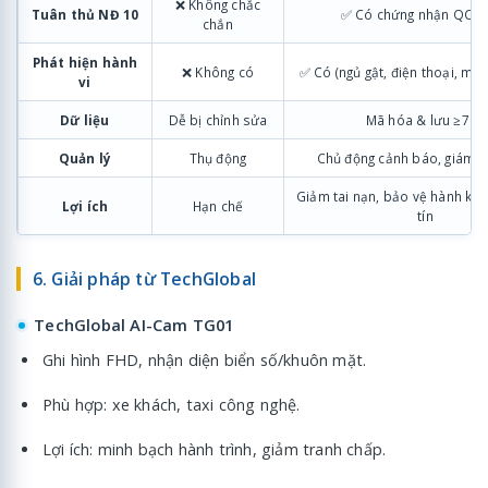
❌ Không chắc
Tuân thủ NĐ 10
✅ Có chứng nhận QCVN
chắn
Phát hiện hành
❌ Không có
✅ Có (ngủ gật, điện thoại, mất
vi
Dữ liệu
Dễ bị chỉnh sửa
Mã hóa & lưu ≥72h
Quản lý
Thụ động
Chủ động cảnh báo, giám sá
Giảm tai nạn, bảo vệ hành khá
Lợi ích
Hạn chế
tín
6. Giải pháp từ TechGlobal
TechGlobal AI-Cam TG01
Ghi hình FHD, nhận diện biển số/khuôn mặt.
Phù hợp: xe khách, taxi công nghệ.
Lợi ích: minh bạch hành trình, giảm tranh chấp.