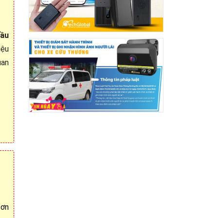
đầu
iệu
uan
đơn