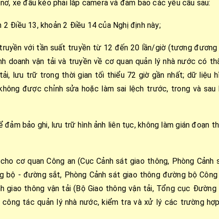
-nơ, xe đầu kéo phải lắp camera và đảm bảo các yêu cầu sau:
ản 2 Điều 13, khoản 2 Điều 14 của Nghị định này;
 truyền với tần suất truyền từ 12 đến 20 lần/giờ (tương đương
kinh doanh vận tải và truyền về cơ quan quản lý nhà nước có t
, lưu trữ trong thời gian tối thiểu 72 giờ gần nhất; dữ liệu h
 không được chỉnh sửa hoặc làm sai lệch trước, trong và sau 
 đảm bảo ghi, lưu trữ hình ảnh liên tục, không làm gián đoạn t
 cho cơ quan Công an (Cục Cảnh sát giao thông, Phòng Cảnh 
ng bộ - đường sắt, Phòng Cảnh sát giao thông đường bộ Công
nh giao thông vận tải (Bộ Giao thông vận tải, Tổng cục Đường
 công tác quản lý nhà nước, kiểm tra và xử lý các trường hợp