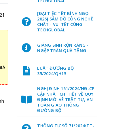
TECHGLOBAL
[ĐẠI TIỆC TẾT BÍNH NGỌ
21
2026] SẮM ĐỒ CÔNG NGHỆ
CHẤT - VUI TẾT CÙNG
TECHGLOBAL
GIÁNG SINH RỘN RÀNG -
NGẬP TRÀN QUÀ TẶNG
GIÁ
LUẬT ĐƯỜNG BỘ
35/2024/QH15
NGHỊ ĐỊNH 151/2024/NĐ-CP
CẬP NHẬT CHI TIẾT VỀ QUY
ĐỊNH MỚI VỀ TRẬT TỰ, AN
nh
TOÀN GIAO THÔNG
ĐƯỜNG BỘ
THÔNG TƯ SỐ 71/2024/TT-