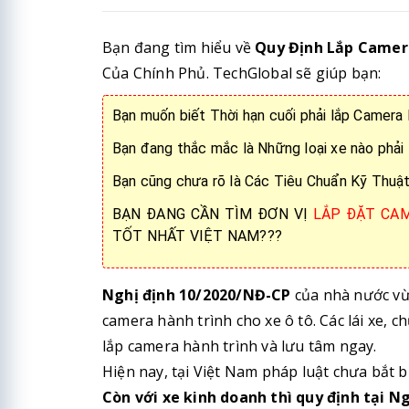
Bạn đang tìm hiểu về
Quy Định Lắp Camer
Của Chính Phủ. TechGlobal sẽ giúp bạn:
Bạn muốn biết Thời hạn cuối phải lắp Camera
Bạn đang thắc mắc là Những loại xe nào phả
Bạn cũng chưa rõ là Các Tiêu Chuẩn Kỹ Thuậ
BẠN ĐANG CẦN TÌM ĐƠN VỊ
LẮP ĐẶT CAM
TỐT NHẤT VIỆT NAM???
Nghị định 10/2020/NĐ-CP
của nhà nước vừ
camera hành trình cho xe ô tô. Các lái xe, 
lắp camera hành trình và lưu tâm ngay.
Hiện nay, tại Việt Nam pháp luật chưa bắt b
Còn với xe kinh doanh thì quy định tại N