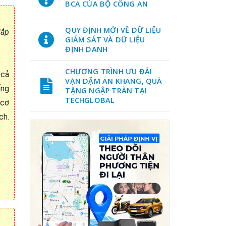
BCA CỦA BỘ CÔNG AN
QUY ĐỊNH MỚI VỀ DỮ LIỆU
lắp
GIÁM SÁT VÀ DỮ LIỆU
ĐỊNH DANH
CHƯƠNG TRÌNH ƯU ĐÃI
 cả
VẠN DẶM AN KHANG, QUÀ
ống
TẶNG NGẬP TRÀN TẠI
TECHGLOBAL
 cơ
ch.