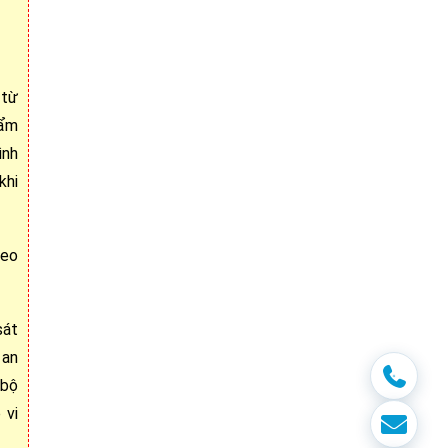
 từ
hẩm
ình
khi
heo
sát
 an
 bộ
 vi