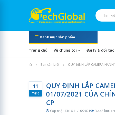
Tìm kiếm s
Danh mục sản phẩm
Trang chủ
Về chúng tôi
Đại lý & đối tác
Trang chủ
Bạn cần biết
QUY ĐỊNH LẮP CAMERA HÀNH T
QUY ĐỊNH LẮP CAME
11
01/07/2021 CỦA CHÍ
TH10
CP
Cập nhật 13:16 11/10/2021
3.442 lượt x