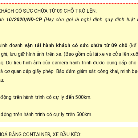
 KHÁCH CÓ SỨC CHỨA TỪ 09 CHỖ TRỞ LÊN:
ịnh
10/2020/NĐ-CP
(Hay còn gọi là nghị định quy định luật 
kinh doanh
vận tải hành khách có sức chứa từ 09 chỗ
(kể
 ghi, lưu giữ hình ảnh trên xe. (Bao gồm cả lái xe và cửa lên xu
ông. Dữ liệu hình ảnh của camera hành trình được cung cấp cho
và cơ quan cấp giấy phép. Bảo đảm giám sát công khai, minh bạ
u:
t động trên hành trình có cự ly đến 500km.
t động trên hành trình có cự ly trên 500km.
HOÁ BẰNG CONTAINER, XE ĐẦU KÉO: