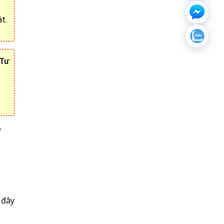
ật.
Tư
P
c
 đây