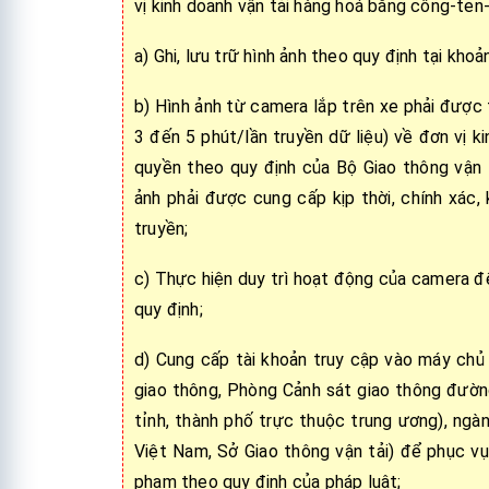
vị kinh doanh vận tải hàng hoá bằng công-ten
a) Ghi, lưu trữ hình ảnh theo quy định tại kho
b) Hình ảnh từ camera lắp trên xe phải được
3 đến 5 phút/lần truyền dữ liệu) về đơn vị 
quyền theo quy định của Bộ Giao thông vận tải
ảnh phải được cung cấp kịp thời, chính xác,
truyền;
c) Thực hiện duy trì hoạt động của camera để
quy định;
d) Cung cấp tài khoản truy cập vào máy chủ
giao thông, Phòng Cảnh sát giao thông đườ
tỉnh, thành phố trực thuộc trung ương), ngà
Việt Nam, Sở Giao thông vận tải) để phục vụ
phạm theo quy định của pháp luật;