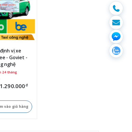
 định vị xe
ee - Goviet -
ng nghệ
h 24 tháng
1.290.000
đ
m vào giỏ hàng