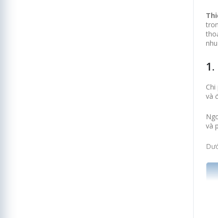
Thi
tro
tho
nhu
1.
Chi
và 
Ngo
và 
Dướ