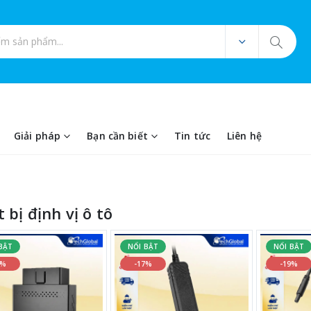
ản phẩm
Giải pháp
Bạn cần biết
Tin tức
Liên hệ
 bị định vị ô tô
BẬT
NỔI BẬT
NỔI BẬT
4%
-17%
-19%