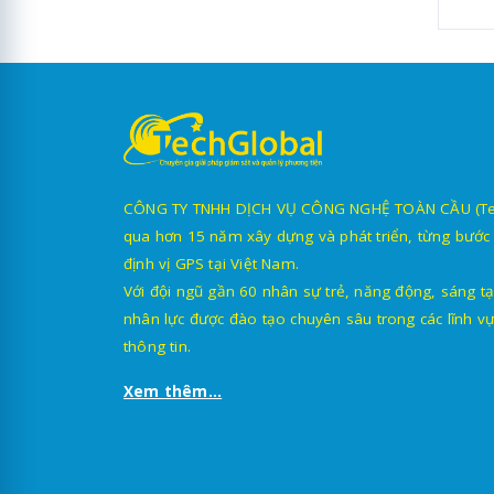
T
c
Đ
T
CÔNG TY TNHH DỊCH VỤ CÔNG NGHỆ TOÀN CẦU (TechG
qua hơn 15 năm xây dựng và phát triển, từng bước 
định vị GPS tại Việt Nam.
Với đội ngũ gần 60 nhân sự trẻ, năng động, sáng tạ
nhân lực được đào tạo chuyên sâu trong các lĩnh vự
thông tin.
Đ
Xem thêm...