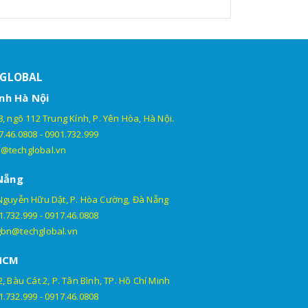
- Sim 4G 1 năm (tặng
600.000đ/bộ/năm
kèm)
- Phí dịch vụ GPS
theo gói mua hàng
HGLOBAL
- Thiết bị cứng + các
nh Hà Nội
phụ kiện.
- Sim 4G 1 năm (tặng
, ngõ 112 Trung Kính, P. Yên Hòa, Hà Nội.
600.000đ/bộ/năm
kèm)
7.46.0808
-
0901.732.999
- Phí dịch vụ GPS
@techglobal.vn
theo gói mua hàng
Nẵng
- Thiết bị cứng + các
Nguyễn Hữu Dật, P. Hòa Cường, Đà Nẵng
phụ kiện.
1.732.999
-
0917.46.0808
- Sim 4G 1 năm (tặng
600.000đ/bộ/năm
kèm)
gbn@techglobal.vn
- Phí dịch vụ GPS
HCM
theo gói mua hàng
, Bàu Cát 2, P. Tân Bình, TP. Hồ Chí Minh
- Thiết bị cứng + các
1.732.999
-
0917.46.0808
phụ kiện.