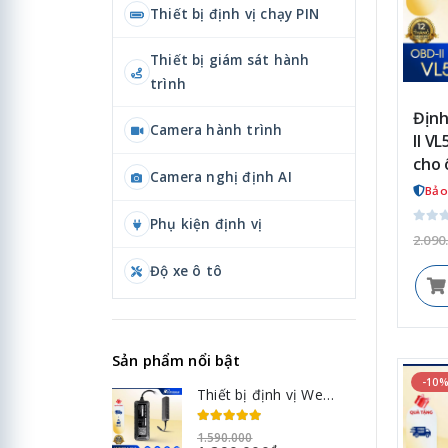
Thiết bị định vị chạy PIN
Thiết bị giám sát hành
trình
Định
Camera hành trình
II V
cho 
Camera nghị định AI
Bảo
Phụ kiện định vị
2.090
Độ xe ô tô
Sản phẩm nổi bật
-10
Thiết bị định vị Wetrack Lite 4G
1.590.000