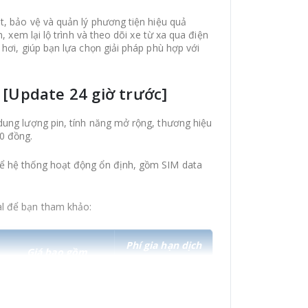
t, bảo vệ và quản lý phương tiện hiệu quả
m, xem lại lộ trình và theo dõi xe từ xa qua điện
 hơi, giúp bạn lựa chọn giải pháp phù hợp với
t [Update 24 giờ trước]
 dung lượng pin, tính năng mở rộng, thương hiệu
00 đồng.
 để hệ thống hoạt động ổn định, gồm SIM data
al để bạn tham khảo:
Phí gia hạn dịch
Giá bao gồm
vụ GPS
- Thiết bị cứng + các
phụ kiện.