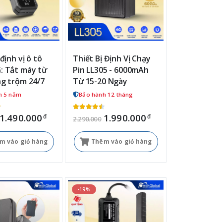
 định vị ô tô
Thiết Bị Định Vị Chạy
: Tắt máy từ
Pin LL305 - 6000mAh
ng trộm 24/7
Từ 15-20 Ngày
h 5 năm
Bảo hành 12 tháng
1.490.000
1.990.000
đ
đ
2.290.000
m vào giỏ hàng
Thêm vào giỏ hàng
-19%