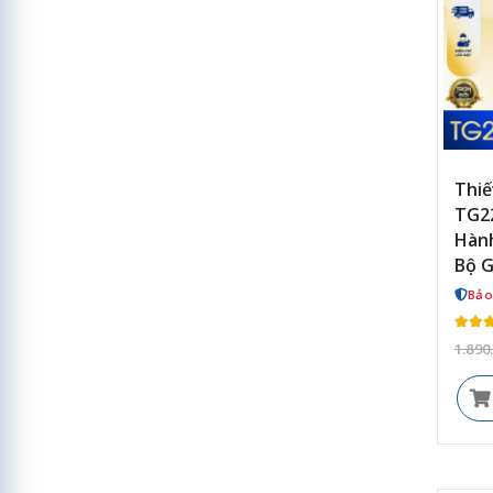
Thiế
TG22
Hành
Bộ G
Bảo
1.890