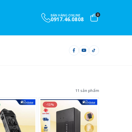
0
BÁN HÀNG ONLINE
0917.46.0808
11 sản phẩm
-13%