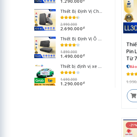
1.290.000
đ
Thiết Bị Định Vị Chạy Pin AT4-4G (LL301) - Pin Khủng 10.000mAh
2.990.000
2.690.000
đ
Thiết Bị Định Vị Ô Tô TG22-4G - Giám Sát Hành Trình Hợp Chuẩn Bộ GTVT Chip 4G
Thiế
Pin 
1.890.000
1.490.000
đ
Từ 7
Thiết bị định vị xe Grab - Bee - Goviet - Taxi công nghệ
Bảo
1.690.000
1.990
1.290.000
đ
-21