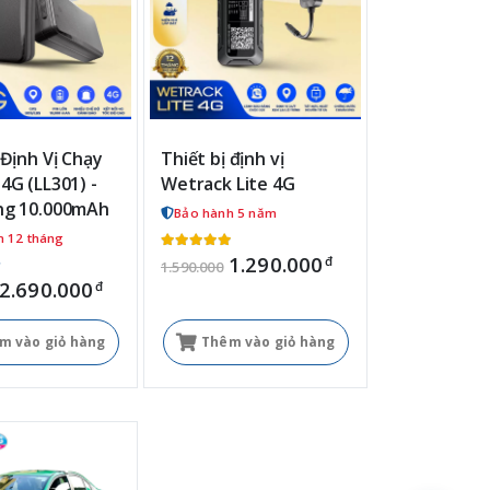
 Định Vị Chạy
Thiết bị định vị
4G (LL301) -
Wetrack Lite 4G
ng 10.000mAh
Bảo hành 5 năm
h 12 tháng
1.290.000
đ
1.590.000
2.690.000
đ
m vào giỏ hàng
Thêm vào giỏ hàng