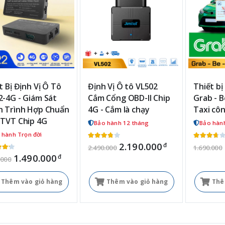
t Bị Định Vị Ô Tô
Định Vị Ô tô VL502
Thiết bị
-4G - Giám Sát
Cắm Cổng OBD-II Chip
Grab - B
 Trình Hợp Chuẩn
4G - Cắm là chạy
Taxi cô
TVT Chip 4G
Bảo hành 12 tháng
Bảo hàn
 hành Trọn đời
2.190.000
đ
2.490.000
1.690.000
1.490.000
đ
.000
Thêm vào giỏ hàng
Thêm vào giỏ hàng
Thê