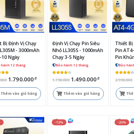
t Bị Định Vị Chạy
Định Vị Chạy Pin Siêu
Thiết Bị
LL305M - 3000mAh
Nhỏ LL305S - 1000mAh
Pin AT4-
-10 Ngày
Chạy 3-5 Ngày
Pin Khủ
 hành 12 tháng
Bảo hành 12 tháng
Bảo hàn
1.790.000
1.490.000
đ
đ
.000
1.790.000
2.990.000
Thêm vào giỏ hàng
Thêm vào giỏ hàng
Thê
%
-12%
-24%