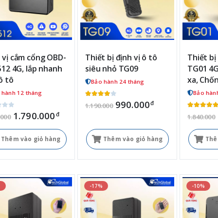
 vị cắm cổng OBD-
Thiết bị định vị ô tô
Thiết bị
L512 4G, lắp nhanh
siêu nhỏ TG09
TG01 4G
ô tô
xa, Chố
Bảo hành 24 tháng
 hành 12 tháng
Bảo hàn
990.000
đ
1.190.000
1.790.000
đ
.000
1.840.000
Thêm vào giỏ hàng
Thêm vào giỏ hàng
Thê
%
-17%
-10%