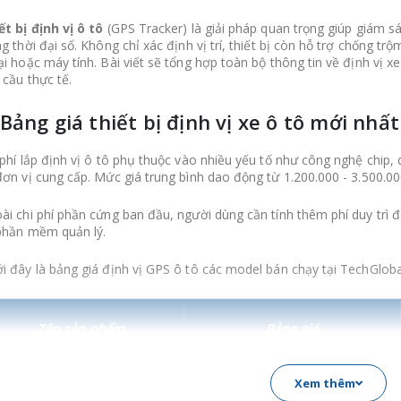
ết bị định vị ô tô
(GPS Tracker) là giải pháp quan trọng giúp giám sá
ng thời đại số. Không chỉ xác định vị trí, thiết bị còn hỗ trợ chống trộ
ại hoặc máy tính. Bài viết sẽ tổng hợp toàn bộ thông tin về định vị xe
 cầu thực tế.
 Bảng giá thiết bị định vị xe ô tô mới nhấ
 phí lắp định vị ô tô phụ thuộc vào nhiều yếu tố như công nghệ chip,
đơn vị cung cấp. Mức giá trung bình dao động từ 1.200.000 - 3.500.0
ài chi phí phần cứng ban đầu, người dùng cần tính thêm phí duy trì
phần mềm quản lý.
i đây là bảng giá định vị GPS ô tô các model bán chạy tại TechGlob
Tên sản phẩm
Bảng giá
Xem thêm