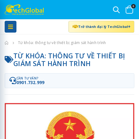
0
Trở thành đại lý TechGlobal
Trang chủ
Từ khóa: thông tư về thiết bị giám sát hành trình
TỪ KHÓA: THÔNG TƯ VỀ THIẾT BỊ
GIÁM SÁT HÀNH TRÌNH
CẦN TƯ VẤN?
0901.732.999