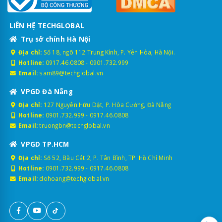
LIÊN HỆ TECHGLOBAL
Trụ sở chính Hà Nội
Địa chỉ:
Số 18, ngõ 112 Trung Kính, P. Yên Hòa, Hà Nội.
Hotline:
0917.46.0808
-
0901.732.999
Email:
sam89@techglobal.vn
VPGD Đà Nẵng
Địa chỉ:
127 Nguyễn Hữu Dật, P. Hòa Cường, Đà Nẵng
Hotline:
0901.732.999
-
0917.46.0808
Email:
truongbn@techglobal.vn
VPGD TP.HCM
Địa chỉ:
Số 52, Bàu Cát 2, P. Tân Bình, TP. Hồ Chí Minh
Hotline:
0901.732.999
-
0917.46.0808
Email:
dohoang@techglobal.vn