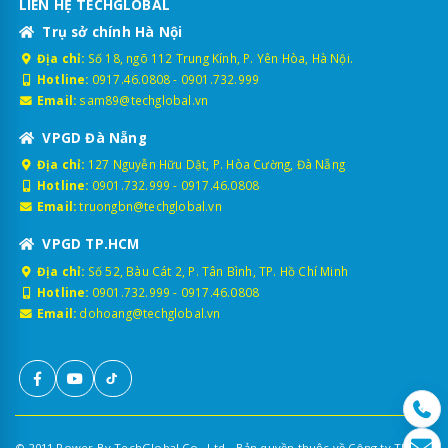
LIÊN HỆ TECHGLOBAL
Trụ sở chính Hà Nội
Địa chỉ:
Số 18, ngõ 112 Trung Kính, P. Yên Hòa, Hà Nội.
Hotline:
0917.46.0808
-
0901.732.999
Email:
sam89@techglobal.vn
VPGD Đà Nẵng
Địa chỉ:
127 Nguyễn Hữu Dật, P. Hòa Cường, Đà Nẵng
Hotline:
0901.732.999
-
0917.46.0808
Email:
truongbn@techglobal.vn
VPGD TP.HCM
Địa chỉ:
Số 52, Bàu Cát 2, P. Tân Bình, TP. Hồ Chí Minh
Hotline:
0901.732.999
-
0917.46.0808
Email:
dohoang@techglobal.vn
© 2011 Power By TechGlobal Co., Ltd - Bản quyền thuộc về Công ty TNHH