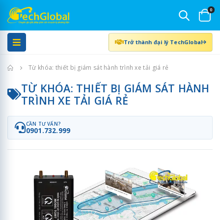
0
Trở thành đại lý TechGlobal
Trang chủ
Từ khóa: thiết bị giám sát hành trình xe tải giá rẻ
TỪ KHÓA: THIẾT BỊ GIÁM SÁT HÀNH
TRÌNH XE TẢI GIÁ RẺ
CẦN TƯ VẤN?
0901.732.999