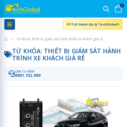
0
Trở thành đại lý TechGlobal
Trang chủ
Từ khóa: thiết bị giám sát hành trình xe khách giá rẻ
TỪ KHÓA: THIẾT BỊ GIÁM SÁT HÀNH
TRÌNH XE KHÁCH GIÁ RẺ
CẦN TƯ VẤN?
0901.732.999