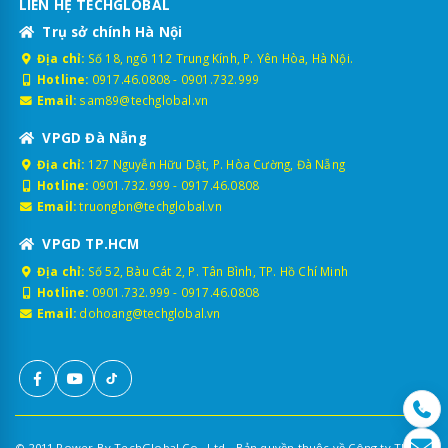
LIÊN HỆ TECHGLOBAL
Trụ sở chính Hà Nội
Địa chỉ:
Số 18, ngõ 112 Trung Kính, P. Yên Hòa, Hà Nội.
Hotline:
0917.46.0808
-
0901.732.999
Email:
sam89@techglobal.vn
VPGD Đà Nẵng
Địa chỉ:
127 Nguyễn Hữu Dật, P. Hòa Cường, Đà Nẵng
Hotline:
0901.732.999
-
0917.46.0808
Email:
truongbn@techglobal.vn
VPGD TP.HCM
Địa chỉ:
Số 52, Bàu Cát 2, P. Tân Bình, TP. Hồ Chí Minh
Hotline:
0901.732.999
-
0917.46.0808
Email:
dohoang@techglobal.vn
© 2011 Power By TechGlobal Co., Ltd - Bản quyền thuộc về Công ty TNHH