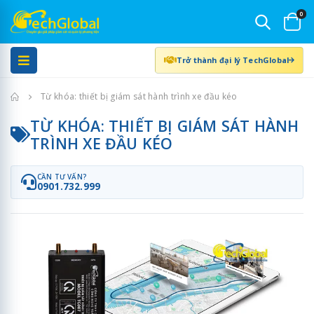
0
Trở thành đại lý TechGlobal
Trang chủ
Từ khóa: thiết bị giám sát hành trình xe đầu kéo
TỪ KHÓA: THIẾT BỊ GIÁM SÁT HÀNH
TRÌNH XE ĐẦU KÉO
CẦN TƯ VẤN?
0901.732.999