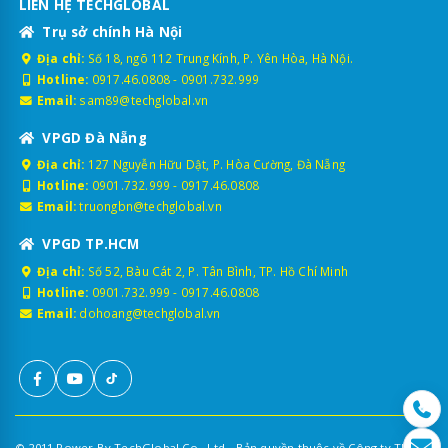
LIÊN HỆ TECHGLOBAL
Trụ sở chính Hà Nội
Địa chỉ:
Số 18, ngõ 112 Trung Kính, P. Yên Hòa, Hà Nội.
Hotline:
0917.46.0808
-
0901.732.999
Email:
sam89@techglobal.vn
VPGD Đà Nẵng
Địa chỉ:
127 Nguyễn Hữu Dật, P. Hòa Cường, Đà Nẵng
Hotline:
0901.732.999
-
0917.46.0808
Email:
truongbn@techglobal.vn
VPGD TP.HCM
Địa chỉ:
Số 52, Bàu Cát 2, P. Tân Bình, TP. Hồ Chí Minh
Hotline:
0901.732.999
-
0917.46.0808
Email:
dohoang@techglobal.vn
© 2011 Power By TechGlobal Co., Ltd - Bản quyền thuộc về Công ty TNHH