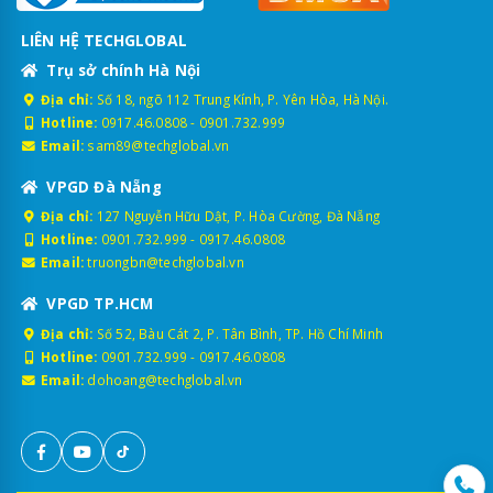
LIÊN HỆ TECHGLOBAL
Trụ sở chính Hà Nội
Địa chỉ:
Số 18, ngõ 112 Trung Kính, P. Yên Hòa, Hà Nội.
Hotline:
0917.46.0808
-
0901.732.999
Email:
sam89@techglobal.vn
VPGD Đà Nẵng
Địa chỉ:
127 Nguyễn Hữu Dật, P. Hòa Cường, Đà Nẵng
Hotline:
0901.732.999
-
0917.46.0808
Email:
truongbn@techglobal.vn
VPGD TP.HCM
Địa chỉ:
Số 52, Bàu Cát 2, P. Tân Bình, TP. Hồ Chí Minh
Hotline:
0901.732.999
-
0917.46.0808
Email:
dohoang@techglobal.vn