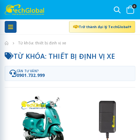
0
Trở thành đại lý TechGlobal
Trang chủ
Từ khóa: thiết bị định vị xe
TỪ KHÓA: THIẾT BỊ ĐỊNH VỊ XE
CẦN TƯ VẤN?
0901.732.999