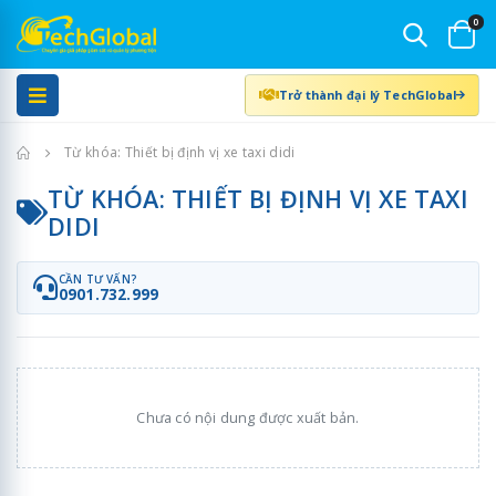
0
Trở thành đại lý TechGlobal
Trang chủ
Từ khóa: Thiết bị định vị xe taxi didi
TỪ KHÓA: THIẾT BỊ ĐỊNH VỊ XE TAXI
DIDI
CẦN TƯ VẤN?
0901.732.999
Chưa có nội dung được xuất bản.