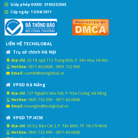
Giấy phép ĐKKD: 0105252565
Cấp ngày: 13/04/2011
LIÊN HỆ TECHGLOBAL
Trụ sở chính Hà Nội
Địa chỉ:
Số 18, ngõ 112 Trung Kính, P. Yên Hòa, Hà Nội.
Hotline:
0917.46.0808
-
0901.732.999
Email:
sam89@techglobal.vn
VPGD Đà Nẵng
Địa chỉ:
127 Nguyễn Hữu Dật, P. Hòa Cường, Đà Nẵng
Hotline:
0901.732.999
-
0917.46.0808
Email:
truongbn@techglobal.vn
VPGD TP.HCM
Địa chỉ:
Số 52, Bàu Cát 2, P. Tân Bình, TP. Hồ Chí Minh
Hotline:
0901.732.999
-
0917.46.0808