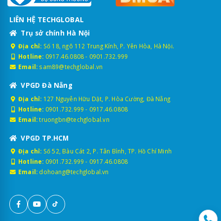
LIÊN HỆ TECHGLOBAL
Trụ sở chính Hà Nội
Địa chỉ:
Số 18, ngõ 112 Trung Kính, P. Yên Hòa, Hà Nội.
Hotline:
0917.46.0808
-
0901.732.999
Email:
sam89@techglobal.vn
VPGD Đà Nẵng
Địa chỉ:
127 Nguyễn Hữu Dật, P. Hòa Cường, Đà Nẵng
Hotline:
0901.732.999
-
0917.46.0808
Email:
truongbn@techglobal.vn
VPGD TP.HCM
Địa chỉ:
Số 52, Bàu Cát 2, P. Tân Bình, TP. Hồ Chí Minh
Hotline:
0901.732.999
-
0917.46.0808
Email:
dohoang@techglobal.vn