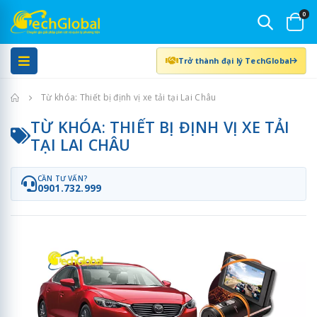
0
Trở thành đại lý TechGlobal
Trang chủ
Từ khóa: Thiết bị định vị xe tải tại Lai Châu
TỪ KHÓA: THIẾT BỊ ĐỊNH VỊ XE TẢI
TẠI LAI CHÂU
CẦN TƯ VẤN?
0901.732.999