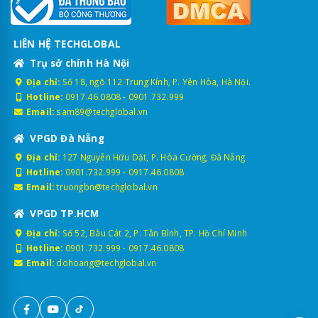
LIÊN HỆ TECHGLOBAL
Trụ sở chính Hà Nội
Địa chỉ:
Số 18, ngõ 112 Trung Kính, P. Yên Hòa, Hà Nội.
Hotline:
0917.46.0808
-
0901.732.999
Email:
sam89@techglobal.vn
VPGD Đà Nẵng
Địa chỉ:
127 Nguyễn Hữu Dật, P. Hòa Cường, Đà Nẵng
Hotline:
0901.732.999
-
0917.46.0808
Email:
truongbn@techglobal.vn
VPGD TP.HCM
Địa chỉ:
Số 52, Bàu Cát 2, P. Tân Bình, TP. Hồ Chí Minh
Hotline:
0901.732.999
-
0917.46.0808
Email:
dohoang@techglobal.vn