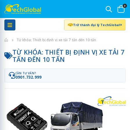
0
Trở thành đại lý TechGlobal
Trang chủ
Từ khóa: Thiết bị định vị xe tải 7 tấn đến 10 tấn
TỪ KHÓA: THIẾT BỊ ĐỊNH VỊ XE TẢI 7
TẤN ĐẾN 10 TẤN
CẦN TƯ VẤN?
0901.732.999