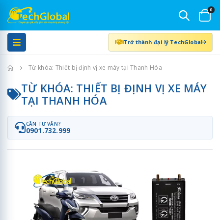
0
Trở thành đại lý TechGlobal
Trang chủ
Từ khóa: Thiết bị định vị xe máy tại Thanh Hóa
TỪ KHÓA: THIẾT BỊ ĐỊNH VỊ XE MÁY
TẠI THANH HÓA
CẦN TƯ VẤN?
0901.732.999