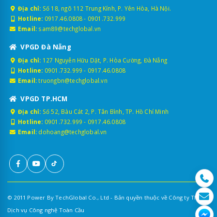
Địa chỉ:
Số 18, ngõ 112 Trung Kính, P. Yên Hòa, Hà Nội.
Hotline:
0917.46.0808
-
0901.732.999
Email:
sam89@techglobal.vn
VPGD Đà Nẵng
Địa chỉ:
127 Nguyễn Hữu Dật, P. Hòa Cường, Đà Nẵng
Hotline:
0901.732.999
-
0917.46.0808
Email:
truongbn@techglobal.vn
VPGD TP.HCM
Địa chỉ:
Số 52, Bàu Cát 2, P. Tân Bình, TP. Hồ Chí Minh
Hotline:
0901.732.999
-
0917.46.0808
Email:
dohoang@techglobal.vn
© 2011 Power By TechGlobal Co., Ltd - Bản quyền thuộc về Công ty TNHH
Dịch vụ Công nghệ Toàn Cầu