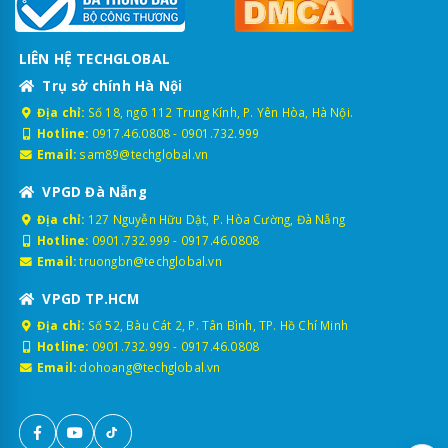
LIÊN HỆ TECHGLOBAL
Trụ sở chính Hà Nội
Địa chỉ:
Số 18, ngõ 112 Trung Kính, P. Yên Hòa, Hà Nội.
Hotline:
0917.46.0808
-
0901.732.999
Email:
sam89@techglobal.vn
VPGD Đà Nẵng
Địa chỉ:
127 Nguyễn Hữu Dật, P. Hòa Cường, Đà Nẵng
Hotline:
0901.732.999
-
0917.46.0808
Email:
truongbn@techglobal.vn
VPGD TP.HCM
Địa chỉ:
Số 52, Bàu Cát 2, P. Tân Bình, TP. Hồ Chí Minh
Hotline:
0901.732.999
-
0917.46.0808
Email:
dohoang@techglobal.vn