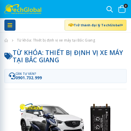
0
Trở thành đại lý TechGlobal
Trang chủ
Từ khóa: Thiết bị định vị xe máy tại Bắc Giang
TỪ KHÓA: THIẾT BỊ ĐỊNH VỊ XE MÁY
TẠI BẮC GIANG
CẦN TƯ VẤN?
0901.732.999