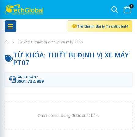
0
Trở thành đại lý TechGlobal
Trang chủ
Từ khóa: thiết bị định vị xe máy PT07
TỪ KHÓA: THIẾT BỊ ĐỊNH VỊ XE MÁY
PT07
CẦN TƯ VẤN?
0901.732.999
Chưa có nội dung được xuất bản.