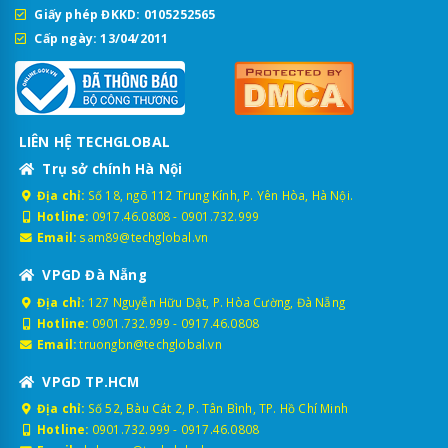
Giấy phép ĐKKD: 0105252565
Cấp ngày: 13/04/2011
LIÊN HỆ TECHGLOBAL
Trụ sở chính Hà Nội
Địa chỉ:
Số 18, ngõ 112 Trung Kính, P. Yên Hòa, Hà Nội.
Hotline:
0917.46.0808
-
0901.732.999
Email:
sam89@techglobal.vn
VPGD Đà Nẵng
Địa chỉ:
127 Nguyễn Hữu Dật, P. Hòa Cường, Đà Nẵng
Hotline:
0901.732.999
-
0917.46.0808
Email:
truongbn@techglobal.vn
VPGD TP.HCM
Địa chỉ:
Số 52, Bàu Cát 2, P. Tân Bình, TP. Hồ Chí Minh
Hotline:
0901.732.999
-
0917.46.0808