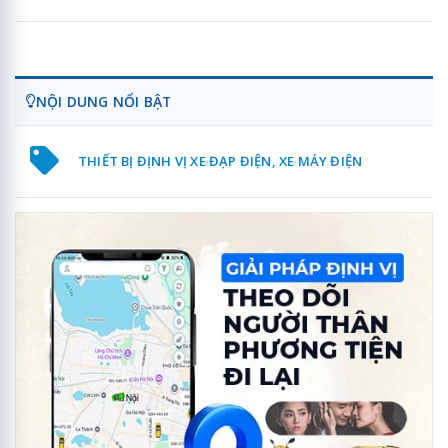
NỘI DUNG NỔI BẬT
THIẾT BỊ ĐỊNH VỊ XE ĐẠP ĐIỆN, XE MÁY ĐIỆN