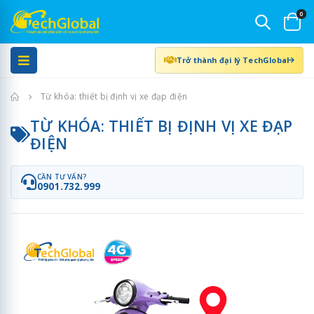
0
Trở thành đại lý TechGlobal
Trang chủ
Từ khóa: thiết bị định vị xe đạp điện
TỪ KHÓA: THIẾT BỊ ĐỊNH VỊ XE ĐẠP
ĐIỆN
CẦN TƯ VẤN?
0901.732.999