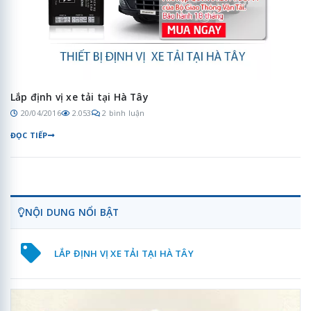
Lắp định vị xe tải tại Hà Tây
20/04/2016
2.053
2 bình luận
ĐỌC TIẾP
NỘI DUNG NỔI BẬT
LẮP ĐỊNH VỊ XE TẢI TẠI HÀ TÂY