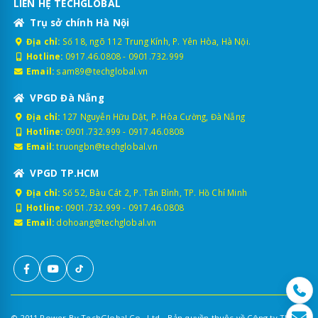
LIÊN HỆ TECHGLOBAL
Trụ sở chính Hà Nội
Địa chỉ:
Số 18, ngõ 112 Trung Kính, P. Yên Hòa, Hà Nội.
Hotline:
0917.46.0808
-
0901.732.999
Email:
sam89@techglobal.vn
VPGD Đà Nẵng
Địa chỉ:
127 Nguyễn Hữu Dật, P. Hòa Cường, Đà Nẵng
Hotline:
0901.732.999
-
0917.46.0808
Email:
truongbn@techglobal.vn
VPGD TP.HCM
Địa chỉ:
Số 52, Bàu Cát 2, P. Tân Bình, TP. Hồ Chí Minh
Hotline:
0901.732.999
-
0917.46.0808
Email:
dohoang@techglobal.vn
© 2011 Power By TechGlobal Co., Ltd - Bản quyền thuộc về Công ty TNHH