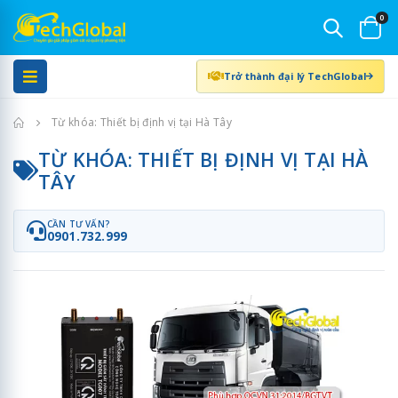
0
Trở thành đại lý TechGlobal
Trang chủ
Từ khóa: Thiết bị định vị tại Hà Tây
TỪ KHÓA: THIẾT BỊ ĐỊNH VỊ TẠI HÀ
TÂY
CẦN TƯ VẤN?
0901.732.999