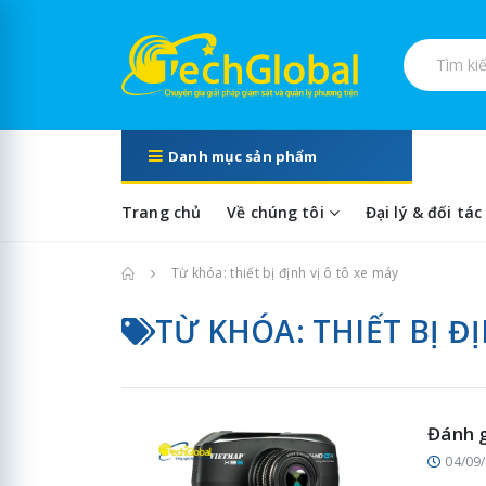
Tìm kiếm s
Danh mục sản phẩm
Trang chủ
Về chúng tôi
Đại lý & đối tác
Trang chủ
Từ khóa: thiết bị định vị ô tô xe máy
TỪ KHÓA: THIẾT BỊ Đ
Đánh g
04/09