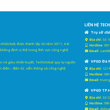
LIÊN HỆ TEC
Trụ sở chí
Địa chỉ:
Số 18
lobal) được thành lập từ năm 2011, trải
Hotline:
091
khẳng định vị thế trong lĩnh vực công nghệ
Email:
sam89
VPGD Đà 
o và giàu nhiệt huyết, TechGlobal quy tụ nguồn
c điện - điện tử, viễn thông và công nghệ
Địa chỉ:
127 
Hotline:
090
Email:
truon
VPGD TP.
Địa chỉ:
Số 52
Hotline:
090
Email:
dohoa