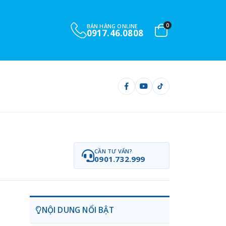
0
BÁN HÀNG ONLINE
0917.46.0808
CẦN TƯ VẤN?
0901.732.999
NỘI DUNG NỔI BẬT