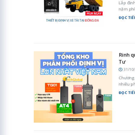
Lắp định
năm phí
ĐỌC TIẾ
Rinh q
Tư
31/10
Chương t
nhiều p
ĐỌC TIẾ