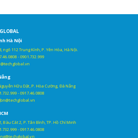
HGLOBAL
nh Hà Nội
, ngõ 112 Trung Kính, P. Yên Hòa, Hà Nội.
7.46.0808
-
0901.732.999
@techglobal.vn
Nẵng
Nguyễn Hữu Dật, P. Hòa Cường, Đà Nẵng
1.732.999
-
0917.46.0808
gbn@techglobal.vn
HCM
, Bàu Cát 2, P. Tân Bình, TP. Hồ Chí Minh
1.732.999
-
0917.46.0808
ng@techglobal.vn