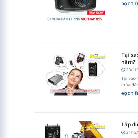
ĐỌC TIẾ
Tại sa
năm?
23/11
Tại sao 
thỏa đá
ĐỌC TIẾ
Lắp đị
21/12