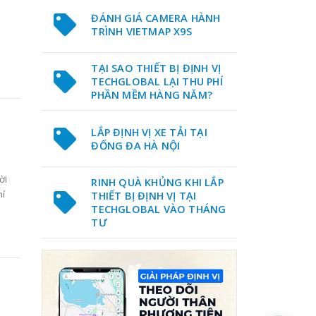
ĐÁNH GIÁ CAMERA HÀNH
TRÌNH VIETMAP X9S
TẠI SAO THIẾT BỊ ĐỊNH VỊ
TECHGLOBAL LẠI THU PHÍ
PHẦN MỀM HÀNG NĂM?
LẮP ĐỊNH VỊ XE TẢI TẠI
ĐỐNG ĐA HÀ NỘI
ời
RINH QUÀ KHỦNG KHI LẮP
hí
THIẾT BỊ ĐỊNH VỊ TẠI
TECHGLOBAL VÀO THÁNG
TƯ