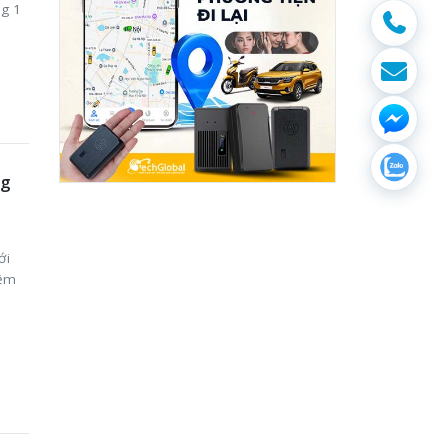
ng 1
ng
ới
mềm