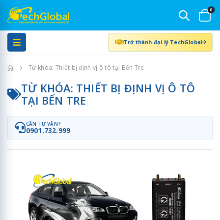
0
Trở thành đại lý TechGlobal
Trang chủ
Từ khóa: Thiết bị định vị ô tô tại Bến Tre
TỪ KHÓA: THIẾT BỊ ĐỊNH VỊ Ô TÔ
TẠI BẾN TRE
CẦN TƯ VẤN?
0901.732.999