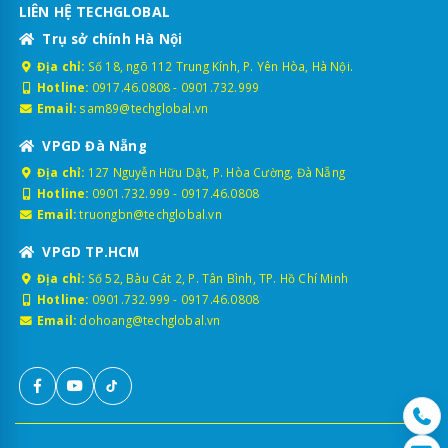
LIÊN HỆ TECHGLOBAL
Trụ sở chính Hà Nội
Địa chỉ:
Số 18, ngõ 112 Trung Kính, P. Yên Hòa, Hà Nội.
Hotline:
0917.46.0808
-
0901.732.999
Email:
sam89@techglobal.vn
VPGD Đà Nẵng
Địa chỉ:
127 Nguyễn Hữu Dật, P. Hòa Cường, Đà Nẵng
Hotline:
0901.732.999
-
0917.46.0808
Email:
truongbn@techglobal.vn
VPGD TP.HCM
Địa chỉ:
Số 52, Bàu Cát 2, P. Tân Bình, TP. Hồ Chí Minh
Hotline:
0901.732.999
-
0917.46.0808
Email:
dohoang@techglobal.vn