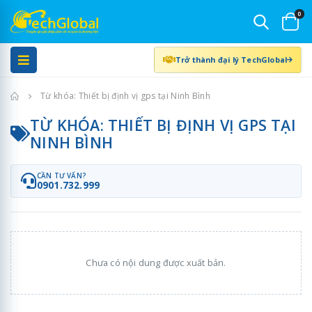
0
Trở thành đại lý TechGlobal
Trang chủ
Từ khóa: Thiết bị định vị gps tại Ninh Bình
TỪ KHÓA: THIẾT BỊ ĐỊNH VỊ GPS TẠI
NINH BÌNH
CẦN TƯ VẤN?
0901.732.999
Chưa có nội dung được xuất bản.