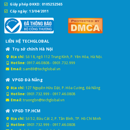
Giấy phép ĐKKD: 0105252565
Cấp ngày: 13/04/2011
LIÊN HỆ TECHGLOBAL
Trụ sở chính Hà Nội
Địa chỉ:
Số 18, ngõ 112 Trung Kính, P. Yên Hòa, Hà Nội.
Hotline:
0917.46.0808
-
0901.732.999
Email:
sam89@techglobal.vn
VPGD Đà Nẵng
Địa chỉ:
127 Nguyễn Hữu Dật, P. Hòa Cường, Đà Nẵng
Hotline:
0901.732.999
-
0917.46.0808
Email:
truongbn@techglobal.vn
VPGD TP.HCM
Địa chỉ:
Số 52, Bàu Cát 2, P. Tân Bình, TP. Hồ Chí Minh
Hotline:
0901.732.999
-
0917.46.0808