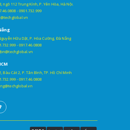
, ngõ 112 Trung Kính, P. Yên Hòa, Hà Nội.
7.46.0808
-
0901.732.999
@techglobal.vn
Nẵng
Nguyễn Hữu Dật, P. Hòa Cường, Đà Nẵng
1.732.999
-
0917.46.0808
gbn@techglobal.vn
HCM
, Bàu Cát 2, P. Tân Bình, TP. Hồ Chí Minh
1.732.999
-
0917.46.0808
ng@techglobal.vn