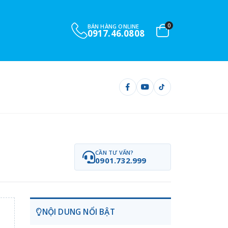
0
BÁN HÀNG ONLINE
0917.46.0808
CẦN TƯ VẤN?
0901.732.999
NỘI DUNG NỔI BẬT