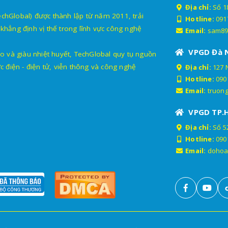
Địa chỉ:
Số 18
lobal) được thành lập từ năm 2011, trải
Hotline:
091
khẳng định vị thế trong lĩnh vực công nghệ
Email:
sam89
VPGD Đà 
o và giàu nhiệt huyết, TechGlobal quy tụ nguồn
c điện - điện tử, viễn thông và công nghệ
Địa chỉ:
127 
Hotline:
090
Email:
truon
VPGD TP.
Địa chỉ:
Số 52
Hotline:
090
Email:
dohoa