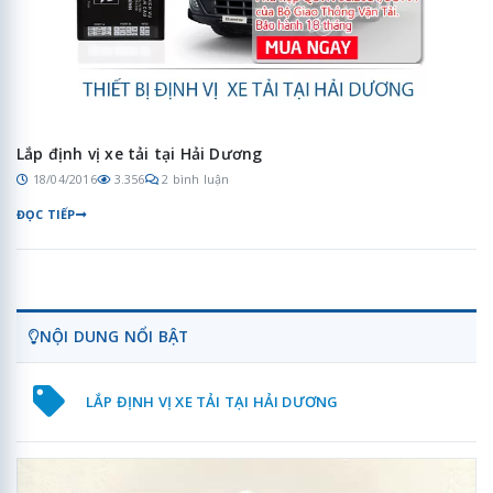
Lắp định vị xe tải tại Hải Dương
18/04/2016
3.356
2 bình luận
ĐỌC TIẾP
NỘI DUNG NỔI BẬT
LẮP ĐỊNH VỊ XE TẢI TẠI HẢI DƯƠNG