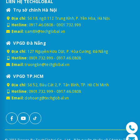
LIÊN HỆ TECHGLOBAL
Trụ sở chính Hà Nội
Địa chỉ:
Số 18, ngõ 112 Trung Kính, P. Yên Hòa, Hà Nội.
Hotline:
0917.46.0808
-
0901.732.999
Email:
sam89@techglobal.vn
VPGD Đà Nẵng
Địa chỉ:
127 Nguyễn Hữu Dật, P. Hòa Cường, Đà Nẵng
Hotline:
0901.732.999
-
0917.46.0808
Email:
truongbn@techglobal.vn
VPGD TP.HCM
Địa chỉ:
Số 52, Bàu Cát 2, P. Tân Bình, TP. Hồ Chí Minh
Hotline:
0901.732.999
-
0917.46.0808
Email:
dohoang@techglobal.vn
© 2011 Power By TechGlobal Co., Ltd - Bản quyền thuộc về Công ty TNHH