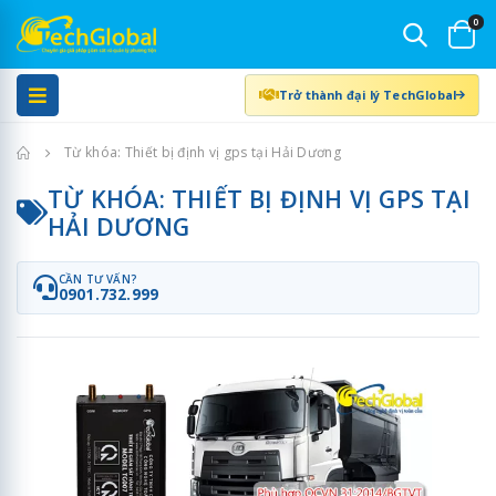
0
Trở thành đại lý TechGlobal
Trang chủ
Từ khóa: Thiết bị định vị gps tại Hải Dương
TỪ KHÓA: THIẾT BỊ ĐỊNH VỊ GPS TẠI
HẢI DƯƠNG
CẦN TƯ VẤN?
0901.732.999