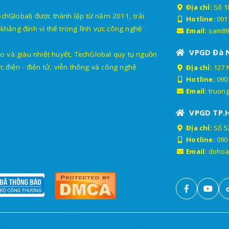
Địa chỉ:
Số 18
lobal) được thành lập từ năm 2011, trải
Hotline:
091
khẳng định vị thế trong lĩnh vực công nghệ
Email:
sam89
VPGD Đà 
o và giàu nhiệt huyết, TechGlobal quy tụ nguồn
c điện - điện tử, viễn thông và công nghệ
Địa chỉ:
127 
Hotline:
090
Email:
truon
VPGD TP.
Địa chỉ:
Số 52
Hotline:
090
Email:
dohoa