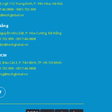
, ngõ 112 Trung Kính, P. Yên Hòa, Hà Nội.
7.46.0808
-
0901.732.999
@techglobal.vn
Nẵng
Nguyễn Hữu Dật, P. Hòa Cường, Đà Nẵng
1.732.999
-
0917.46.0808
gbn@techglobal.vn
HCM
, Bàu Cát 2, P. Tân Bình, TP. Hồ Chí Minh
1.732.999
-
0917.46.0808
ng@techglobal.vn