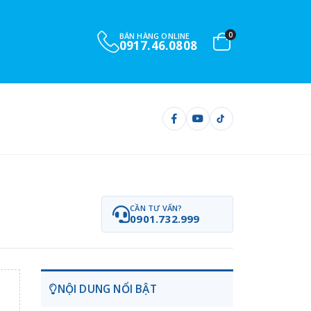
0
BÁN HÀNG ONLINE
0917.46.0808
CẦN TƯ VẤN?
0901.732.999
NỘI DUNG NỔI BẬT