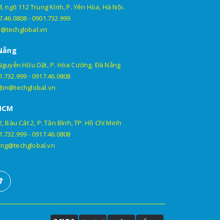
, ngõ 112 Trung Kính, P. Yên Hòa, Hà Nội.
7.46.0808
-
0901.732.999
@techglobal.vn
Nẵng
Nguyễn Hữu Dật, P. Hòa Cường, Đà Nẵng
1.732.999
-
0917.46.0808
gbn@techglobal.vn
HCM
, Bàu Cát 2, P. Tân Bình, TP. Hồ Chí Minh
1.732.999
-
0917.46.0808
ng@techglobal.vn