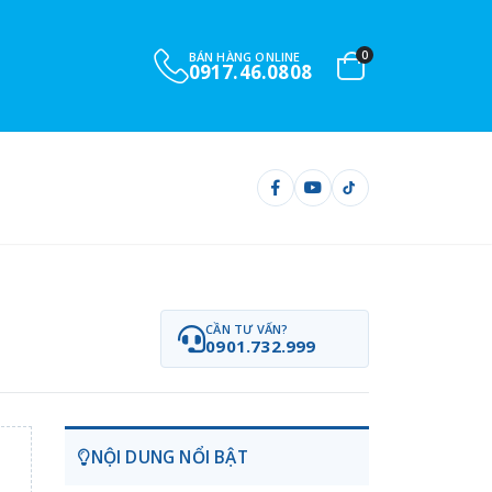
0
BÁN HÀNG ONLINE
0917.46.0808
CẦN TƯ VẤN?
0901.732.999
NỘI DUNG NỔI BẬT