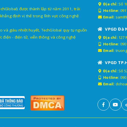
Địa chỉ:
Số 18
lobal) được thành lập từ năm 2011, trải
Hotline:
091
khẳng định vị thế trong lĩnh vực công nghệ
Email:
sam89
VPGD Đà 
o và giàu nhiệt huyết, TechGlobal quy tụ nguồn
c điện - điện tử, viễn thông và công nghệ
Địa chỉ:
127 
Hotline:
090
Email:
truon
VPGD TP.
Địa chỉ:
Số 52
Hotline:
090
Email:
dohoa