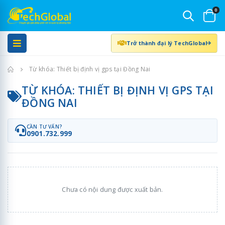
0
Trở thành đại lý TechGlobal
Trang chủ
Từ khóa: Thiết bị định vị gps tại Đồng Nai
TỪ KHÓA: THIẾT BỊ ĐỊNH VỊ GPS TẠI
ĐỒNG NAI
CẦN TƯ VẤN?
0901.732.999
Chưa có nội dung được xuất bản.