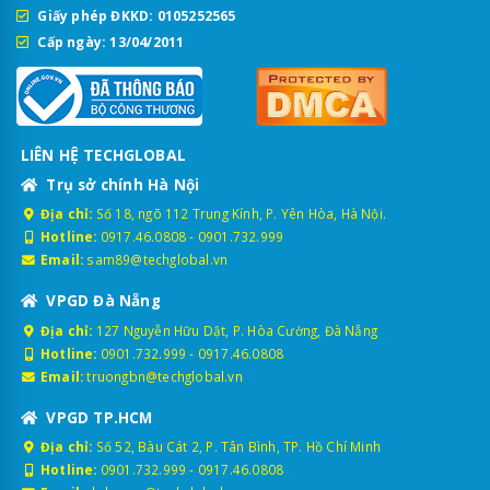
Giấy phép ĐKKD: 0105252565
Cấp ngày: 13/04/2011
LIÊN HỆ TECHGLOBAL
Trụ sở chính Hà Nội
Địa chỉ:
Số 18, ngõ 112 Trung Kính, P. Yên Hòa, Hà Nội.
Hotline:
0917.46.0808
-
0901.732.999
Email:
sam89@techglobal.vn
VPGD Đà Nẵng
Địa chỉ:
127 Nguyễn Hữu Dật, P. Hòa Cường, Đà Nẵng
Hotline:
0901.732.999
-
0917.46.0808
Email:
truongbn@techglobal.vn
VPGD TP.HCM
Địa chỉ:
Số 52, Bàu Cát 2, P. Tân Bình, TP. Hồ Chí Minh
Hotline:
0901.732.999
-
0917.46.0808