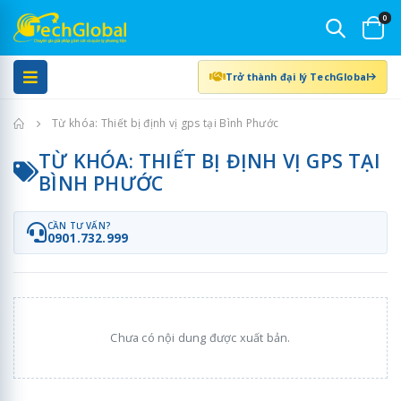
0
Trở thành đại lý TechGlobal
Trang chủ
Từ khóa: Thiết bị định vị gps tại Bình Phước
TỪ KHÓA: THIẾT BỊ ĐỊNH VỊ GPS TẠI
BÌNH PHƯỚC
CẦN TƯ VẤN?
0901.732.999
Chưa có nội dung được xuất bản.