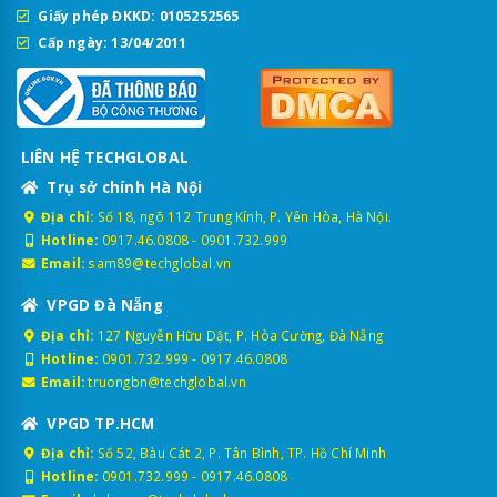
Giấy phép ĐKKD: 0105252565
Cấp ngày: 13/04/2011
LIÊN HỆ TECHGLOBAL
Trụ sở chính Hà Nội
Địa chỉ:
Số 18, ngõ 112 Trung Kính, P. Yên Hòa, Hà Nội.
Hotline:
0917.46.0808
-
0901.732.999
Email:
sam89@techglobal.vn
VPGD Đà Nẵng
Địa chỉ:
127 Nguyễn Hữu Dật, P. Hòa Cường, Đà Nẵng
Hotline:
0901.732.999
-
0917.46.0808
Email:
truongbn@techglobal.vn
VPGD TP.HCM
Địa chỉ:
Số 52, Bàu Cát 2, P. Tân Bình, TP. Hồ Chí Minh
Hotline:
0901.732.999
-
0917.46.0808