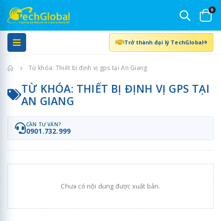
0
Trở thành đại lý TechGlobal
Trang chủ
Từ khóa: Thiết bị định vị gps tại An Giang
TỪ KHÓA: THIẾT BỊ ĐỊNH VỊ GPS TẠI
AN GIANG
CẦN TƯ VẤN?
0901.732.999
Chưa có nội dung được xuất bản.