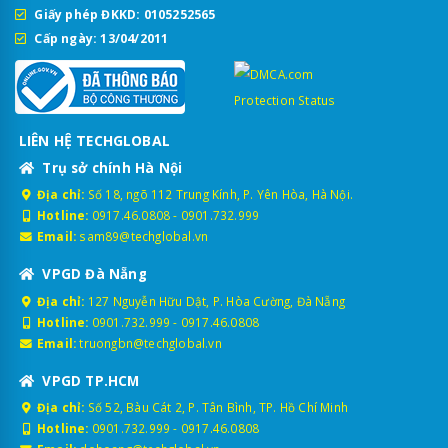
Giấy phép ĐKKD: 0105252565
Cấp ngày: 13/04/2011
LIÊN HỆ TECHGLOBAL
Trụ sở chính Hà Nội
Địa chỉ:
Số 18, ngõ 112 Trung Kính, P. Yên Hòa, Hà Nội.
Hotline:
0917.46.0808
-
0901.732.999
Email:
sam89@techglobal.vn
VPGD Đà Nẵng
Địa chỉ:
127 Nguyễn Hữu Dật, P. Hòa Cường, Đà Nẵng
Hotline:
0901.732.999
-
0917.46.0808
Email:
truongbn@techglobal.vn
VPGD TP.HCM
Địa chỉ:
Số 52, Bàu Cát 2, P. Tân Bình, TP. Hồ Chí Minh
Hotline:
0901.732.999
-
0917.46.0808