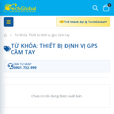
0
Trở thành đại lý TechGlobal
Trang chủ
Từ khóa: Thiết bị định vị gps cầm tay
TỪ KHÓA: THIẾT BỊ ĐỊNH VỊ GPS
CẦM TAY
CẦN TƯ VẤN?
0901.732.999
Chưa có nội dung được xuất bản.