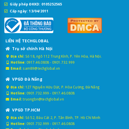
Giấy phép ĐKKD: 0105252565
Cấp ngày: 13/04/2011
LIÊN HỆ TECHGLOBAL
Trụ sở chính Hà Nội
Địa chỉ:
Số 18, ngõ 112 Trung Kính, P. Yên Hòa, Hà Nội.
Hotline:
0917.46.0808
-
0901.732.999
Email:
sam89@techglobal.vn
VPGD Đà Nẵng
Địa chỉ:
127 Nguyễn Hữu Dật, P. Hòa Cường, Đà Nẵng
Hotline:
0901.732.999
-
0917.46.0808
Email:
truongbn@techglobal.vn
VPGD TP.HCM
Địa chỉ:
Số 52, Bàu Cát 2, P. Tân Bình, TP. Hồ Chí Minh
Hotline:
0901.732.999
-
0917.46.0808