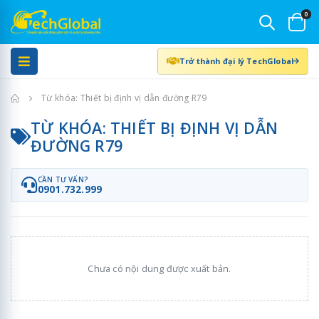
0
Trở thành đại lý TechGlobal
Trang chủ
Từ khóa: Thiết bị định vị dẫn đường R79
TỪ KHÓA: THIẾT BỊ ĐỊNH VỊ DẪN
ĐƯỜNG R79
CẦN TƯ VẤN?
0901.732.999
Chưa có nội dung được xuất bản.