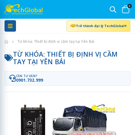
0
Trở thành đại lý TechGlobal
Trang chủ
Từ khóa: Thiết bị định vị cầm tay tại Yên Bái
TỪ KHÓA: THIẾT BỊ ĐỊNH VỊ CẦM
TAY TẠI YÊN BÁI
CẦN TƯ VẤN?
0901.732.999