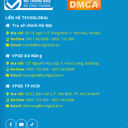
LIÊN HỆ TECHGLOBAL
Trụ sở chính Hà Nội
Địa chỉ:
Số 18, ngõ 112 Trung Kính, P. Yên Hòa, Hà Nội.
Hotline:
0917.46.0808
-
0901.732.999
Email:
sam89@techglobal.vn
VPGD Đà Nẵng
Địa chỉ:
127 Nguyễn Hữu Dật, P. Hòa Cường, Đà Nẵng
Hotline:
0901.732.999
-
0917.46.0808
Email:
truongbn@techglobal.vn
VPGD TP.HCM
Địa chỉ:
Số 52, Bàu Cát 2, P. Tân Bình, TP. Hồ Chí Minh
Hotline:
0901.732.999
-
0917.46.0808
Email:
dohoang@techglobal.vn