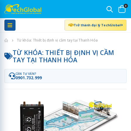
0
Trở thành đại lý TechGlobal
Trang chủ
Từ khóa: Thiết bị định vị cầm tay tại Thanh Hóa
TỪ KHÓA: THIẾT BỊ ĐỊNH VỊ CẦM
TAY TẠI THANH HÓA
CẦN TƯ VẤN?
0901.732.999