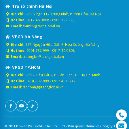
Trụ sở chính Hà Nội
Địa chỉ:
Số 18, ngõ 112 Trung Kính, P. Yên Hòa, Hà Nội.
Hotline:
0917.46.0808
-
0901.732.999
Email:
sam89@techglobal.vn
VPGD Đà Nẵng
Địa chỉ:
127 Nguyễn Hữu Dật, P. Hòa Cường, Đà Nẵng
Hotline:
0901.732.999
-
0917.46.0808
Email:
truongbn@techglobal.vn
VPGD TP.HCM
Địa chỉ:
Số 52, Bàu Cát 2, P. Tân Bình, TP. Hồ Chí Minh
Hotline:
0901.732.999
-
0917.46.0808
Email:
dohoang@techglobal.vn
© 2011 Power By TechGlobal Co., Ltd - Bản quyền thuộc về Công ty TNHH