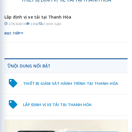
Lắp định vị xe tải tại Thanh Hóa
27/04/2016
2.842
2 bình luận
ĐỌC TIẾP
NỘI DUNG NỔI BẬT
THIẾT BỊ GIÁM SÁT HÀNH TRÌNH TẠI THANH HÓA
LẮP ĐỊNH VỊ XE TẢI TẠI THANH HÓA