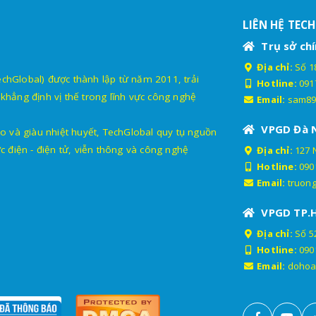
LIÊN HỆ TEC
Trụ sở chí
Địa chỉ:
Số 18
lobal) được thành lập từ năm 2011, trải
Hotline:
091
khẳng định vị thế trong lĩnh vực công nghệ
Email:
sam89
VPGD Đà 
o và giàu nhiệt huyết, TechGlobal quy tụ nguồn
c điện - điện tử, viễn thông và công nghệ
Địa chỉ:
127 
Hotline:
090
Email:
truon
VPGD TP.
Địa chỉ:
Số 52
Hotline:
090
Email:
dohoa