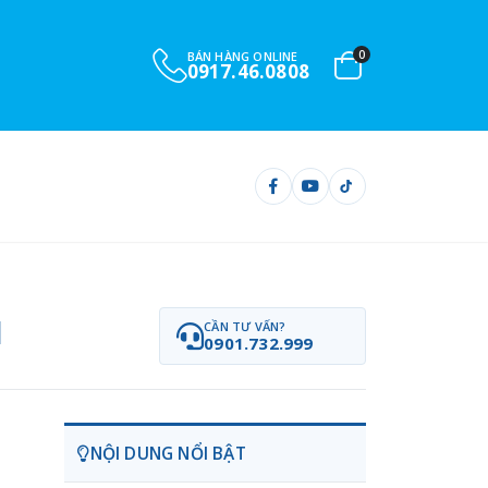
0
BÁN HÀNG ONLINE
0917.46.0808
I
CẦN TƯ VẤN?
0901.732.999
NỘI DUNG NỔI BẬT