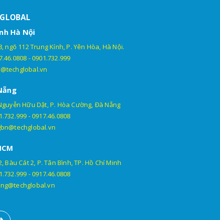
HGLOBAL
nh Hà Nội
, ngõ 112 Trung Kính, P. Yên Hòa, Hà Nội.
7.46.0808
-
0901.732.999
@techglobal.vn
Nẵng
Nguyễn Hữu Dật, P. Hòa Cường, Đà Nẵng
1.732.999
-
0917.46.0808
gbn@techglobal.vn
HCM
, Bàu Cát 2, P. Tân Bình, TP. Hồ Chí Minh
1.732.999
-
0917.46.0808
ng@techglobal.vn