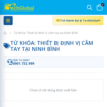
0
Trở thành đại lý TechGlobal
Trang chủ
Từ khóa: Thiết bị định vị cầm tay tại Ninh Bình
TỪ KHÓA: THIẾT BỊ ĐỊNH VỊ CẦM
TAY TẠI NINH BÌNH
CẦN TƯ VẤN?
0901.732.999
Chưa có nội dung được xuất bản.