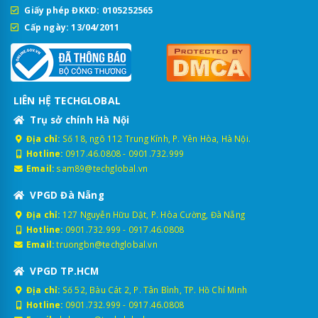
Giấy phép ĐKKD: 0105252565
Cấp ngày: 13/04/2011
LIÊN HỆ TECHGLOBAL
Trụ sở chính Hà Nội
Địa chỉ:
Số 18, ngõ 112 Trung Kính, P. Yên Hòa, Hà Nội.
Hotline:
0917.46.0808
-
0901.732.999
Email:
sam89@techglobal.vn
VPGD Đà Nẵng
Địa chỉ:
127 Nguyễn Hữu Dật, P. Hòa Cường, Đà Nẵng
Hotline:
0901.732.999
-
0917.46.0808
Email:
truongbn@techglobal.vn
VPGD TP.HCM
Địa chỉ:
Số 52, Bàu Cát 2, P. Tân Bình, TP. Hồ Chí Minh
Hotline:
0901.732.999
-
0917.46.0808