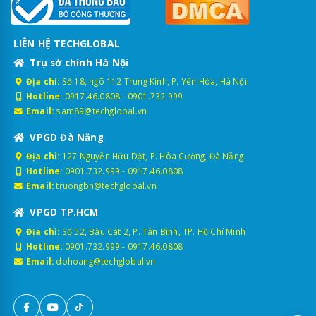
LIÊN HỆ TECHGLOBAL
Trụ sở chính Hà Nội
Địa chỉ:
Số 18, ngõ 112 Trung Kính, P. Yên Hòa, Hà Nội.
Hotline:
0917.46.0808
-
0901.732.999
Email:
sam89@techglobal.vn
VPGD Đà Nẵng
Địa chỉ:
127 Nguyễn Hữu Dật, P. Hòa Cường, Đà Nẵng
Hotline:
0901.732.999
-
0917.46.0808
Email:
truongbn@techglobal.vn
VPGD TP.HCM
Địa chỉ:
Số 52, Bàu Cát 2, P. Tân Bình, TP. Hồ Chí Minh
Hotline:
0901.732.999
-
0917.46.0808
Email:
dohoang@techglobal.vn