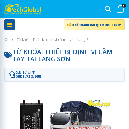
0
Trở thành đại lý TechGlobal
Trang chủ
Từ khóa: Thiết bị định vị cầm tay tại Lạng Sơn
TỪ KHÓA: THIẾT BỊ ĐỊNH VỊ CẦM
TAY TẠI LẠNG SƠN
CẦN TƯ VẤN?
0901.732.999