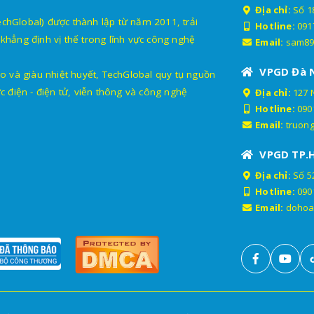
Địa chỉ:
Số 18
lobal) được thành lập từ năm 2011, trải
Hotline:
091
khẳng định vị thế trong lĩnh vực công nghệ
Email:
sam89
VPGD Đà 
o và giàu nhiệt huyết, TechGlobal quy tụ nguồn
c điện - điện tử, viễn thông và công nghệ
Địa chỉ:
127 
Hotline:
090
Email:
truon
VPGD TP.
Địa chỉ:
Số 52
Hotline:
090
Email:
dohoa