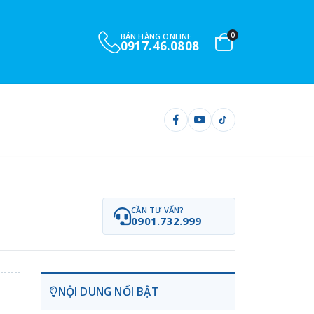
0
BÁN HÀNG ONLINE
0917.46.0808
CẦN TƯ VẤN?
0901.732.999
NỘI DUNG NỔI BẬT