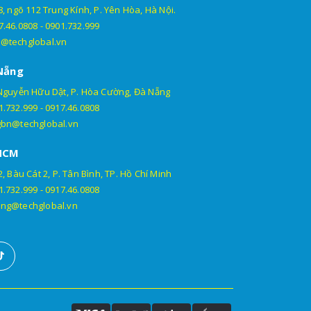
, ngõ 112 Trung Kính, P. Yên Hòa, Hà Nội.
7.46.0808
-
0901.732.999
@techglobal.vn
Nẵng
Nguyễn Hữu Dật, P. Hòa Cường, Đà Nẵng
1.732.999
-
0917.46.0808
gbn@techglobal.vn
HCM
, Bàu Cát 2, P. Tân Bình, TP. Hồ Chí Minh
1.732.999
-
0917.46.0808
ng@techglobal.vn