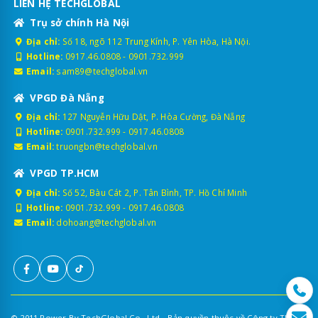
LIÊN HỆ TECHGLOBAL
Trụ sở chính Hà Nội
Địa chỉ:
Số 18, ngõ 112 Trung Kính, P. Yên Hòa, Hà Nội.
Hotline:
0917.46.0808
-
0901.732.999
Email:
sam89@techglobal.vn
VPGD Đà Nẵng
Địa chỉ:
127 Nguyễn Hữu Dật, P. Hòa Cường, Đà Nẵng
Hotline:
0901.732.999
-
0917.46.0808
Email:
truongbn@techglobal.vn
VPGD TP.HCM
Địa chỉ:
Số 52, Bàu Cát 2, P. Tân Bình, TP. Hồ Chí Minh
Hotline:
0901.732.999
-
0917.46.0808
Email:
dohoang@techglobal.vn
© 2011 Power By TechGlobal Co., Ltd - Bản quyền thuộc về Công ty TNHH