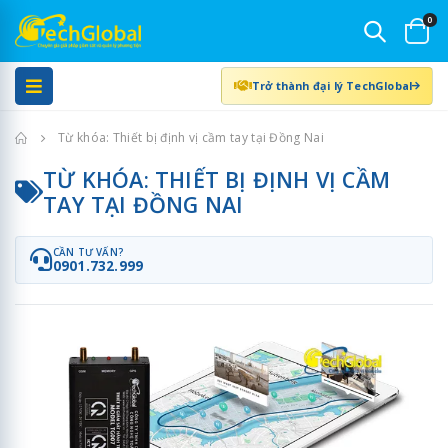
0
Trở thành đại lý TechGlobal
Trang chủ
Từ khóa: Thiết bị định vị cầm tay tại Đồng Nai
TỪ KHÓA: THIẾT BỊ ĐỊNH VỊ CẦM
TAY TẠI ĐỒNG NAI
CẦN TƯ VẤN?
0901.732.999