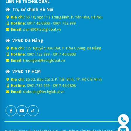
LIÊN HỆ TECHGLOBAL
Trụ sở chính Hà Nội
Địa chỉ:
Số 18, ngõ 112 Trung Kính, P. Yên Hòa, Hà Nội.
Hotline:
0917.46.0808
-
0901.732.999
Email:
sam89@techglobal.vn
VPGD Đà Nẵng
Địa chỉ:
127 Nguyễn Hữu Dật, P. Hòa Cường, Đà Nẵng
Hotline:
0901.732.999
-
0917.46.0808
Email:
truongbn@techglobal.vn
VPGD TP.HCM
Địa chỉ:
Số 52, Bàu Cát 2, P. Tân Bình, TP. Hồ Chí Minh
Hotline:
0901.732.999
-
0917.46.0808
Email:
dohoang@techglobal.vn
© 2011 Power By TechGlobal Co., Ltd - Bản quyền thuộc về Công ty TNHH