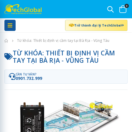
0
Trở thành đại lý TechGlobal
Trang chủ
Từ khóa: Thiết bị định vị cầm tay tại Bà Rịa - Vũng Tàu
TỪ KHÓA: THIẾT BỊ ĐỊNH VỊ CẦM
TAY TẠI BÀ RỊA - VŨNG TÀU
CẦN TƯ VẤN?
0901.732.999