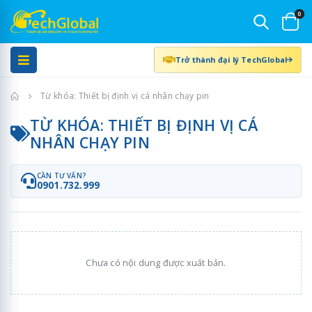
0
Trở thành đại lý TechGlobal
Trang chủ
Từ khóa: Thiết bị định vị cá nhân chạy pin
TỪ KHÓA: THIẾT BỊ ĐỊNH VỊ CÁ
NHÂN CHẠY PIN
CẦN TƯ VẤN?
0901.732.999
Chưa có nội dung được xuất bản.