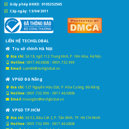
Giấy phép ĐKKD: 0105252565
Cấp ngày: 13/04/2011
LIÊN HỆ TECHGLOBAL
Trụ sở chính Hà Nội
Địa chỉ:
Số 18, ngõ 112 Trung Kính, P. Yên Hòa, Hà Nội.
Hotline:
0917.46.0808
-
0901.732.999
Email:
sam89@techglobal.vn
VPGD Đà Nẵng
Địa chỉ:
127 Nguyễn Hữu Dật, P. Hòa Cường, Đà Nẵng
Hotline:
0901.732.999
-
0917.46.0808
Email:
truongbn@techglobal.vn
VPGD TP.HCM
Địa chỉ:
Số 52, Bàu Cát 2, P. Tân Bình, TP. Hồ Chí Minh
Hotline:
0901.732.999
-
0917.46.0808