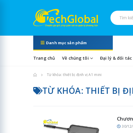
Tìm kiếm s
Danh mục sản phẩm
Trang chủ
Về chúng tôi
Đại lý & đối tác
Trang chủ
Từ khóa: thiết bị định vị A1 mini
TỪ KHÓA: THIẾT BỊ ĐỊ
Chương
30/12