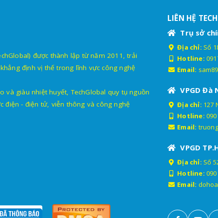
LIÊN HỆ TEC
Trụ sở chí
Địa chỉ:
Số 18
lobal) được thành lập từ năm 2011, trải
Hotline:
091
khẳng định vị thế trong lĩnh vực công nghệ
Email:
sam89
VPGD Đà 
o và giàu nhiệt huyết, TechGlobal quy tụ nguồn
c điện - điện tử, viễn thông và công nghệ
Địa chỉ:
127 
Hotline:
090
Email:
truon
VPGD TP.
Địa chỉ:
Số 52
Hotline:
090
Email:
dohoa