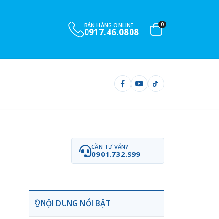
0
BÁN HÀNG ONLINE
0917.46.0808
CẦN TƯ VẤN?
0901.732.999
NỘI DUNG NỔI BẬT