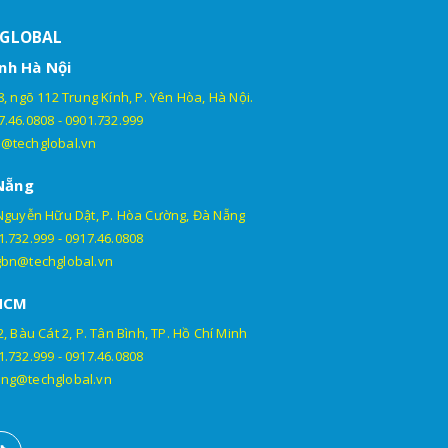
HGLOBAL
nh Hà Nội
, ngõ 112 Trung Kính, P. Yên Hòa, Hà Nội.
7.46.0808
-
0901.732.999
@techglobal.vn
Nẵng
Nguyễn Hữu Dật, P. Hòa Cường, Đà Nẵng
1.732.999
-
0917.46.0808
gbn@techglobal.vn
HCM
, Bàu Cát 2, P. Tân Bình, TP. Hồ Chí Minh
1.732.999
-
0917.46.0808
ng@techglobal.vn