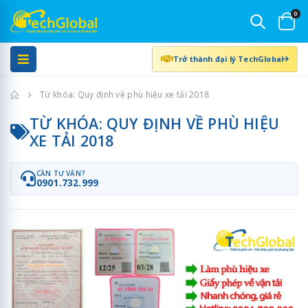
0
Trở thành đại lý TechGlobal
Trang chủ
Từ khóa: Quy định về phù hiệu xe tải 2018
TỪ KHÓA: QUY ĐỊNH VỀ PHÙ HIỆU
XE TẢI 2018
CẦN TƯ VẤN?
0901.732.999