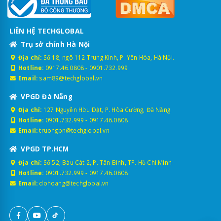
LIÊN HỆ TECHGLOBAL
Trụ sở chính Hà Nội
Địa chỉ:
Số 18, ngõ 112 Trung Kính, P. Yên Hòa, Hà Nội.
Hotline:
0917.46.0808
-
0901.732.999
Email:
sam89@techglobal.vn
VPGD Đà Nẵng
Địa chỉ:
127 Nguyễn Hữu Dật, P. Hòa Cường, Đà Nẵng
Hotline:
0901.732.999
-
0917.46.0808
Email:
truongbn@techglobal.vn
VPGD TP.HCM
Địa chỉ:
Số 52, Bàu Cát 2, P. Tân Bình, TP. Hồ Chí Minh
Hotline:
0901.732.999
-
0917.46.0808
Email:
dohoang@techglobal.vn