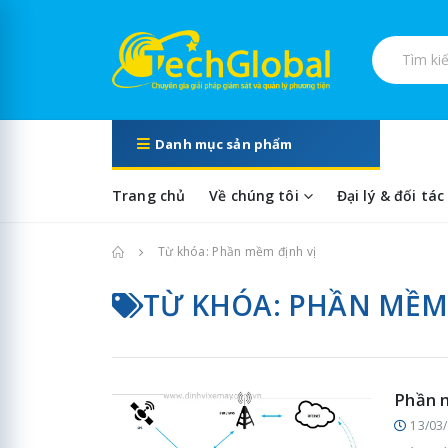
Tìm kiếm s
Danh mục sản phẩm
Trang chủ
Về chúng tôi
Đại lý & đối tác
Trang chủ
Từ khóa: Phần mềm định vị
TỪ KHÓA: PHẦN MỀM 
Phần 
13/03