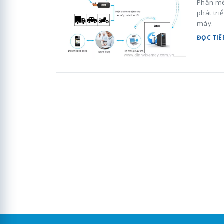
Phần mề
phát tri
máy.
ĐỌC TIẾ