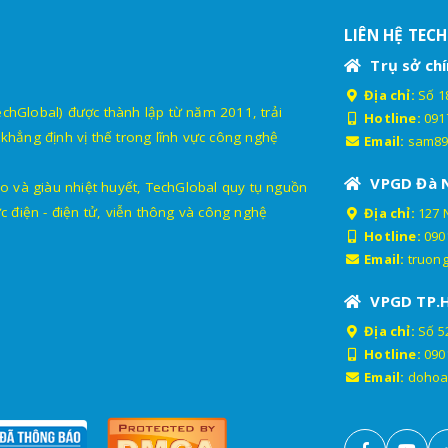
LIÊN HỆ TEC
Trụ sở chí
Địa chỉ:
Số 18
lobal) được thành lập từ năm 2011, trải
Hotline:
091
khẳng định vị thế trong lĩnh vực công nghệ
Email:
sam89
VPGD Đà 
o và giàu nhiệt huyết, TechGlobal quy tụ nguồn
c điện - điện tử, viễn thông và công nghệ
Địa chỉ:
127 
Hotline:
090
Email:
truon
VPGD TP.
Địa chỉ:
Số 52
Hotline:
090
Email:
dohoa