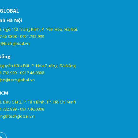
HGLOBAL
nh Hà Nội
, ngõ 112 Trung Kính, P. Yên Hòa, Hà Nội.
7.46.0808
-
0901.732.999
@techglobal.vn
Nẵng
Nguyễn Hữu Dật, P. Hòa Cường, Đà Nẵng
1.732.999
-
0917.46.0808
gbn@techglobal.vn
HCM
, Bàu Cát 2, P. Tân Bình, TP. Hồ Chí Minh
1.732.999
-
0917.46.0808
ng@techglobal.vn