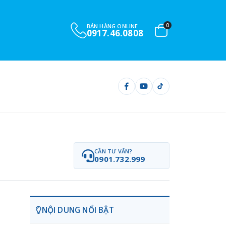
0
BÁN HÀNG ONLINE
0917.46.0808
CẦN TƯ VẤN?
0901.732.999
NỘI DUNG NỔI BẬT