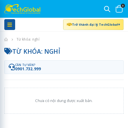
0
Trở thành đại lý TechGlobal
Trang chủ
Từ khóa: nghỉ
TỪ KHÓA: NGHỈ
CẦN TƯ VẤN?
0901.732.999
Chưa có nội dung được xuất bản.