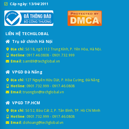
Cấp ngày: 13/04/2011
LIÊN HỆ TECHGLOBAL
Trụ sở chính Hà Nội
Địa chỉ:
Số 18, ngõ 112 Trung Kính, P. Yên Hòa, Hà Nội.
Hotline:
0917.46.0808
-
0901.732.999
Email:
sam89@techglobal.vn
VPGD Đà Nẵng
Địa chỉ:
127 Nguyễn Hữu Dật, P. Hòa Cường, Đà Nẵng
Hotline:
0901.732.999
-
0917.46.0808
Email:
truongbn@techglobal.vn
VPGD TP.HCM
Địa chỉ:
Số 52, Bàu Cát 2, P. Tân Bình, TP. Hồ Chí Minh
Hotline:
0901.732.999
-
0917.46.0808
Email:
dohoang@techglobal.vn