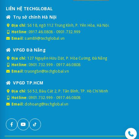
LIÊN HỆ TECHGLOBAL
Trụ sở chính Hà Nội
Địa chỉ:
Số 18, ngõ 112 Trung Kính, P. Yên Hòa, Hà Nội.
Hotline:
0917.46.0808
-
0901.732.999
Email:
sam89@techglobal.vn
VPGD Đà Nẵng
Địa chỉ:
127 Nguyễn Hữu Dật, P. Hòa Cường, Đà Nẵng
Hotline:
0901.732.999
-
0917.46.0808
Email:
truongbn@techglobal.vn
VPGD TP.HCM
Địa chỉ:
Số 52, Bàu Cát 2, P. Tân Bình, TP. Hồ Chí Minh
Hotline:
0901.732.999
-
0917.46.0808
Email:
dohoang@techglobal.vn