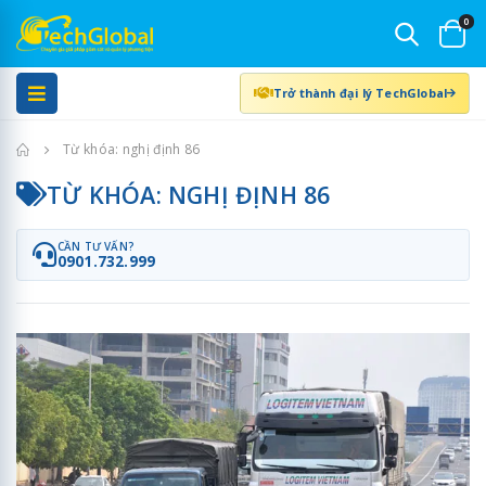
0
Trở thành đại lý TechGlobal
Trang chủ
Từ khóa: nghị định 86
TỪ KHÓA: NGHỊ ĐỊNH 86
CẦN TƯ VẤN?
0901.732.999