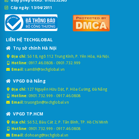
Giấy phép ĐKKD: 0105252565
Cấp ngày: 13/04/2011
LIÊN HỆ TECHGLOBAL
Trụ sở chính Hà Nội
Địa chỉ:
Số 18, ngõ 112 Trung Kính, P. Yên Hòa, Hà Nội.
Hotline:
0917.46.0808
-
0901.732.999
Email:
sam89@techglobal.vn
VPGD Đà Nẵng
Địa chỉ:
127 Nguyễn Hữu Dật, P. Hòa Cường, Đà Nẵng
Hotline:
0901.732.999
-
0917.46.0808
Email:
truongbn@techglobal.vn
VPGD TP.HCM
Địa chỉ:
Số 52, Bàu Cát 2, P. Tân Bình, TP. Hồ Chí Minh
Hotline:
0901.732.999
-
0917.46.0808
Email:
dohoang@techglobal.vn