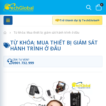
0
Trở thành đại lý TechGlobal
Trang chủ
Từ khóa: Mua thiết bị giám sát hành trình ở đâu
TỪ KHÓA: MUA THIẾT BỊ GIÁM SÁT
HÀNH TRÌNH Ở ĐÂU
CẦN TƯ VẤN?
0901.732.999