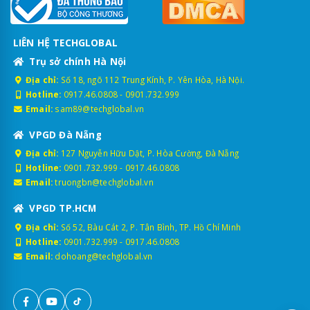
LIÊN HỆ TECHGLOBAL
Trụ sở chính Hà Nội
Địa chỉ:
Số 18, ngõ 112 Trung Kính, P. Yên Hòa, Hà Nội.
Hotline:
0917.46.0808
-
0901.732.999
Email:
sam89@techglobal.vn
VPGD Đà Nẵng
Địa chỉ:
127 Nguyễn Hữu Dật, P. Hòa Cường, Đà Nẵng
Hotline:
0901.732.999
-
0917.46.0808
Email:
truongbn@techglobal.vn
VPGD TP.HCM
Địa chỉ:
Số 52, Bàu Cát 2, P. Tân Bình, TP. Hồ Chí Minh
Hotline:
0901.732.999
-
0917.46.0808
Email:
dohoang@techglobal.vn