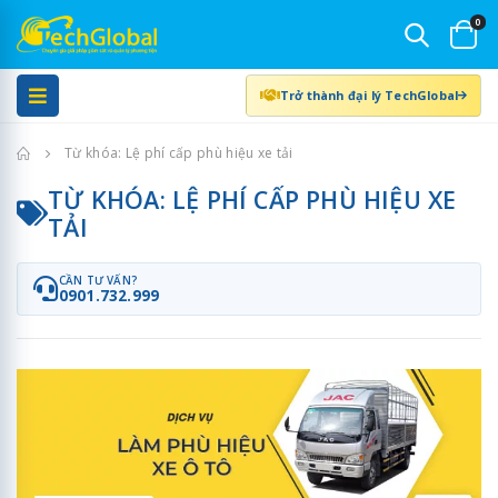
0
Trở thành đại lý TechGlobal
Trang chủ
Từ khóa: Lệ phí cấp phù hiệu xe tải
TỪ KHÓA: LỆ PHÍ CẤP PHÙ HIỆU XE
TẢI
CẦN TƯ VẤN?
0901.732.999