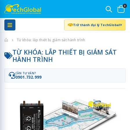
0
Trở thành đại lý TechGlobal
Trang chủ
Từ khóa: lắp thiết bị giám sát hành trình
TỪ KHÓA: LẮP THIẾT BỊ GIÁM SÁT
HÀNH TRÌNH
CẦN TƯ VẤN?
0901.732.999